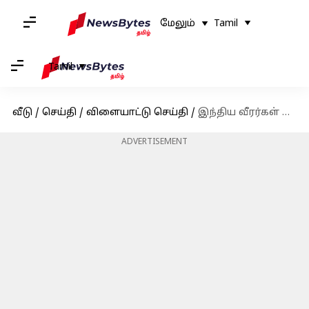
மேலும்
Tamil
Tamil
வீடு
/
செய்தி
/
விளையாட்டு செய்தி
/
இந்திய வீரர்கள் அதிர்ச்சித் தோல்வி! சுதிர்மான் கோப்பையில் இருந்து வெளியேறியது!
ADVERTISEMENT