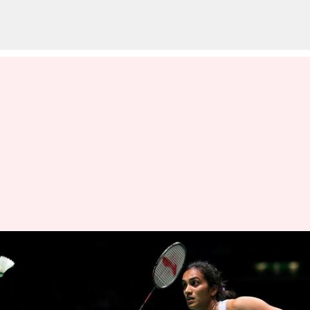
இந்திய வீரர்கள்
அதிர்ச்சித் தோல்வி!
சுதிர்மான் கோப்பையில்