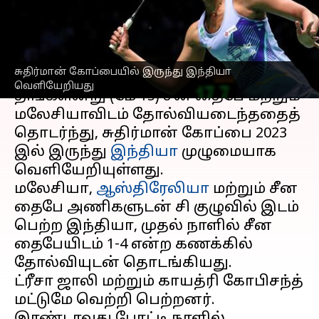
இருந்து வெளியேறியது!
எழுதியவர்
May 15, 2023
06:30 pm
Sekar Chinnappan
செய்தி முன்னோட்டம்
சுதிர்மான் கோப்பையில் இருந்து இந்தியா
வெளியேறியது
திங்களன்று (மே 15) சீன தைபே மற்றும்
மலேசியாவிடம் தோல்வியடைந்ததைத்
தொடர்ந்து, சுதிர்மான் கோப்பை 2023
இல் இருந்து
இந்தியா
முழுமையாக
வெளியேறியுள்ளது.
மலேசியா,
ஆஸ்திரேலியா
மற்றும் சீன
தைபே அணிகளுடன் சி குழுவில் இடம்
பெற்ற இந்தியா, முதல் நாளில் சீன
தைபேயிடம் 1-4 என்ற கணக்கில்
தோல்வியுடன் தொடங்கியது.
ட்ரீசா ஜாலி மற்றும் காயத்ரி கோபிசந்த்
மட்டுமே வெற்றி பெற்றனர்.