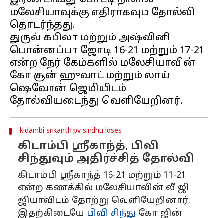
இரண்டாவது போட்டி நாளில்
மலேசியாவுக்கு எதிராகவும் தோல்வி
தொடர்ந்தது.
துருவ் கபிலா மற்றும் அஷ்வினி
பொன்னப்பா ஜோடி 16-21 மற்றும் 17-21
என்ற நேர் கேம்களில் மலேசியாவின்
கோ சூன் ஹுவாட் மற்றும் லாய்
ஷெவோன் ஜெமியிடம்
kidambi srikanth pv sindhu loses
கிடாம்பி ஸ்ரீகாந்த், பிவி
சிந்துவும் அதிர்ச்சித் தோல்வி
கிடாம்பி ஸ்ரீகாந்த் 16-21 மற்றும் 11-21
என்ற கணக்கில் மலேசியாவின் லீ ஜி
ஜியாவிடம் தோற்று வெளியேறினார்.
இதற்கிடையே
பிவி சிந்து
கோ ஜின்