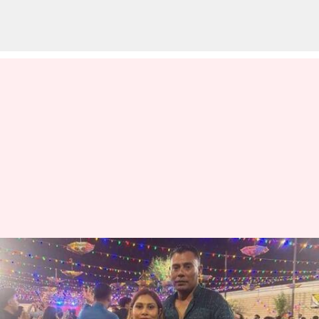
'பாரதம் என் தாய்நாடு':
இந்திய குடியுரிமை
குறித்து பாகிஸ்தான்