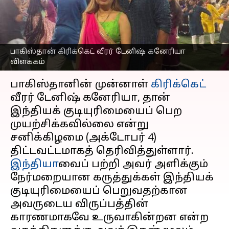
கிரிக்கெட் வீரர் டேனிஷ்
கனேரியா விளக்கம்
எழுதியவர்
Oct 05, 2025
08:48 am
Sekar Chinnappan
பாகிஸ்தான் கிரிக்கெட் வீரர் டேனிஷ் கனேரியா
விளக்கம்
செய்தி முன்னோட்டம்
பாகிஸ்தானின் முன்னாள்
கிரிக்கெட்
வீரர் டேனிஷ் கனேரியா, தான்
இந்தியக் குடியுரிமையைப் பெற
முயற்சிக்கவில்லை என்று
சனிக்கிழமை (அக்டோபர் 4)
இந்தியா
வைப் பற்றி அவர் அளிக்கும்
நேர்மறையான கருத்துக்கள் இந்தியக்
குடியுரிமையைப் பெறுவதற்கான
அவருடைய விருப்பத்தின்
காரணமாகவே உருவாகின்றன என்ற