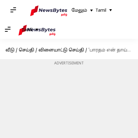
மேலும்
Tamil
Tamil
வீடு
/
செய்தி
/
விளையாட்டு செய்தி
/
'பாரதம் என் தாய்நாடு': இந்திய குடியுரிமை குறித்து பாகிஸ்தான் கிரிக்கெட் வீரர் டேனிஷ் கனேரியா விளக்கம்
ADVERTISEMENT