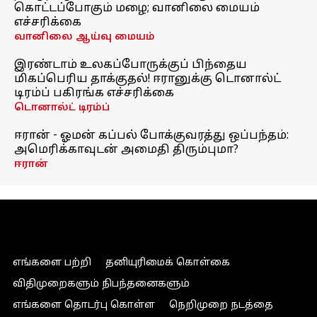
கொட்டப்போகும் மழை; வானிலை மையம்
எச்சரிக்கை
வானிலை ஆய்வு மையம்
இரண்டாம் உலகப்போருக்குப் பிந்தைய
மிகப்பெரிய தாக்குதல்! ஈரானுக்கு டொனால்ட்
டிரம்ப் பகிரங்க எச்சரிக்கை
டொனால்ட் டிரம்ப்
ஈரான் - ஓமன் கப்பல் போக்குவரத்து ஒப்பந்தம்:
அமெரிக்காவுடன் அமைதி திரும்புமா?
ஈரான்
எங்களை பற்றி
தனியுரிமைக் கொள்கை
விதிமுறைகளும் நிபந்தனைகளும்
எங்களை தொடர்பு கொள்ள
நெறிமுறை நடத்தை