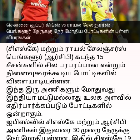
எழுதியவர்
Mar 30, 2023
01:39 pm
Sekar Chinnappan
செய்தி முன்னோட்டம்
சென்னை சூப்பர் கிங்ஸ் vs ராயல் சேலஞ்சர்ஸ்
பெங்களூர் நேருக்கு நேர் மோதிய போட்டிகளின் புள்ளி
இந்தியன் பிரீமியர் லீக் (ஐபிஎல்)
விபரங்கள்
வரலாற்றில், சென்னை சூப்பர் கிங்ஸ்
(சிஎஸ்கே) மற்றும் ராயல் சேலஞ்சர்ஸ்
பெங்களூர் (ஆர்சிபி) கடந்த 15
சீசன்களில் சில பரபரப்பான என்றும்
நினைவுகூரக்கூடிய போட்டிகளில்
விளையாடியுள்ளன.
இந்த இரு அணிகளும் மோதுவது
இந்தியா மட்டுமல்லாது உலக அளவில்
எதிர்பார்க்கப்படும் போட்டிகளில்
ஒன்றாகும்.
ஐபிஎல்லில் சிஎஸ்கே மற்றும் ஆர்சிபி
அணிகள் இதுவரை 30 முறை நேருக்கு
நேர் மோதியுள்ளன. இதில் சிஎஸ்கே 19