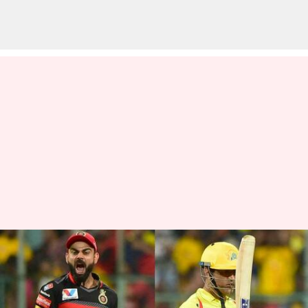
சென்னை சூப்பர் கிங்ஸ் vs
ராயல் சேலஞ்சர்ஸ்
பெங்களூர் : யார் பெஸ்ட்?