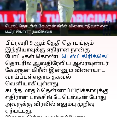
ஆஸி. பயிற்சியாளர்
நம்பிக்கை!
எழுதியவர்
Jan 30, 2023
06:42 pm
Sekar Chinnappan
டெஸ்ட் தொடரின் கேமரூன் கிரீன் விளையாடுவார் என
பயிற்சியாளர் நம்பிக்கை
செய்தி முன்னோட்டம்
பிப்ரவரி 9 ஆம் தேதி தொடங்கும்
இந்தியாவுக்கு எதிரான நான்கு
போட்டிகள் கொண்ட
டெஸ்ட் கிரிக்கெட்
தொடரில் ஆஸ்திரேலிய ஆல்ரவுண்டர்
கேமரூன் கிரீன் இன்னும் விளையாட
வாய்ப்புள்ளதாக தகவல்
வெளியாகியுள்ளது.
கடந்த மாதம் தென்னாப்பிரிக்காவுக்கு
எதிரான பாக்சிங் டே டெஸ்டின் போது
அவருக்கு விரலில் எலும்பு முறிவு
ஏற்பட்டது.