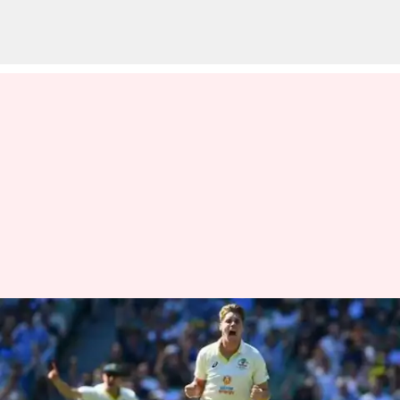
பார்டர்-கவாஸ்கர் டெஸ்ட் :
முதல் போட்டியிலேயே
கேமரூன் கிரீன் ஆடுவார்!