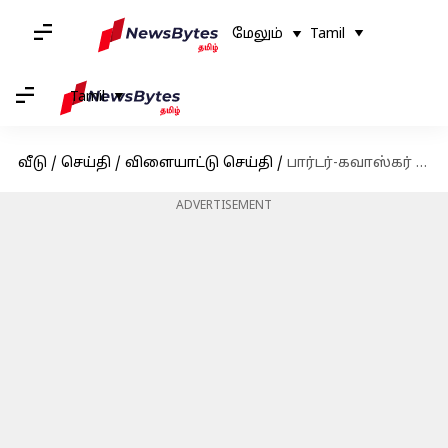
மேலும்
Tamil
Tamil
வீடு
/
செய்தி
/
விளையாட்டு செய்தி
/
பார்டர்-கவாஸ்கர் டெஸ்ட் : முதல் போட்டியிலேயே கேமரூன் கிரீன் ஆடுவார்! ஆஸி. பயிற்சியாளர் நம்பிக்கை!
ADVERTISEMENT