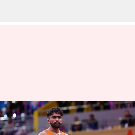
ஆசிய மல்யுத்த
சாம்பியன்ஷிப் 2023 :
முதல் நாளிலேயே 3