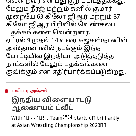
வென்றவர் என்பது குறிப்பிடத்தக்கது.
மேலும் நீரஜ் மற்றும் சுனில் குமார்
முறையே 63 கிலோ ஜிஆர் மற்றும் 87
கிலோ ஜிஆர் பிரிவில் வெண்கலப்
பதக்கங்களை வென்றனர்.
ஏப்ரல் 9 முதல் 14 வரை கஜகஸ்தானின்
அஸ்தானாவில் நடக்கும் இந்த
போட்டியில் இந்தியா அடுத்தடுத்த
நாட்களில் மேலும் பதக்கங்களை
ட்விட்டர் அஞ்சல்
இந்திய விளையாட்டு
ஆணையம் ட்வீட்
With 1⃣ 🥈 1⃣🥉, Team 🇮🇳 starts off brilliantly
at Asian Wrestling Championship 2023🤼‍♂