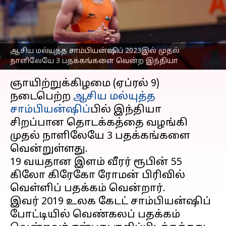
பதக்கங்களை வென்ற
இந்தியா
எழுதியவர்
Apr 10, 2023
05:44 pm
Sekar Chinnappan
ஆசிய மல்யுத்த சாம்பியன்ஷிப் 2023இல் முதல்
நாளிலேயே 3 பதக்கங்களை வென்ற இந்தியா
செய்தி முன்னோட்டம்
ஞாயிற்றுக்கிழமை (ஏப்ரல் 9)
நடைபெற்ற
ஆசிய மல்யுத்த
சாம்பியன்ஷிப்
பில் இந்தியா
சிறப்பான தொடக்கத்தை வழங்கி
முதல் நாளிலேயே 3 பதக்கங்களை
வென்றுள்ளது.
19 வயதான இளம் வீரர் ரூபின் 55
கிலோ கிரேகோ ரோமன் பிரிவில்
வெள்ளிப் பதக்கம் வென்றார்.
இவர் 2019 உலக கேடட் சாம்பியன்ஷிப்
போட்டியில் வெண்கலப் பதக்கம்