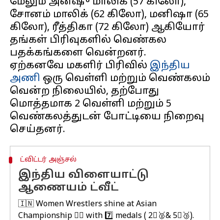
மேலும் அன்ஷு மாலிக் (57 கிலோ),
சோனம் மாலிக் (62 கிலோ), மனிஷா (65
கிலோ), ரீத்திகா (72 கிலோ) ஆகியோர்
தங்கள் பிரிவுகளில் வெண்கல
பதக்கங்களை வென்றனர்.
ஏற்கனவே மகளிர் பிரிவில்
இந்திய
அணி
ஒரு வெள்ளி மற்றும் வெண்கலம்
வென்ற நிலையில், தற்போது
மொத்தமாக 2 வெள்ளி மற்றும் 5
வெண்கலத்துடன் போட்டியை நிறைவு
ட்விட்டர் அஞ்சல்
இந்திய விளையாட்டு
ஆணையம் ட்வீட்
🇮🇳 Women Wrestlers shine at Asian
Championship 🤼‍♀ with 7️⃣ medals ( 2⃣🥈& 5⃣🥉).