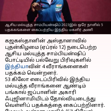
கைப்பற்றிய இந்திய
மகளிர் அணி
எழுதியவர்
Apr 13, 2023
02:48 pm
Sekar Chinnappan
ஆசிய மல்யுத்த சாம்பியன்ஷிப் 2023இல் ஒரே நாளில் 5
பதக்கங்களை கைப்பற்றிய இந்திய மகளிர் அணி
செய்தி முன்னோட்டம்
கஜகஸ்தானின் அஸ்தானாவில்
புதன்கிழமை (ஏப்ரல் 12) நடைபெற்ற
ஆசிய மல்யுத்த சாம்பியன்ஷிப்
போட்டியில் பல்வேறு பிரிவுகளில்
இந்தியா
வின் 4 வீராங்கனைகள்
பதக்கம் வென்றனர்.
53 கிலோ எடைப்பிரிவில் இந்திய
மல்யுத்த வீராங்கனை ஆண்டிம்
பங்கால் ஜப்பானின் அகாரி
ஃபுஜினாமியிடம் தோல்வியடைந்து
வெள்ளிப் பதக்கத்தை கைப்பற்றினார்.