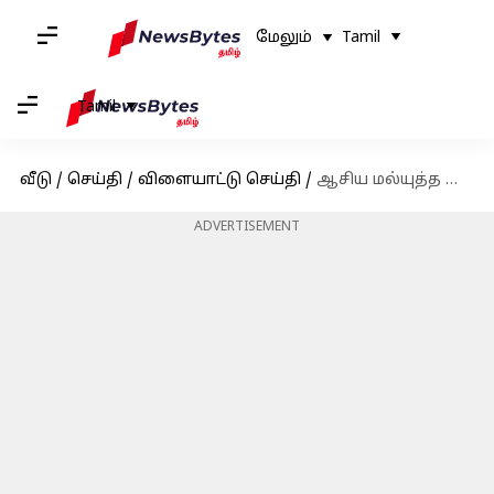
மேலும்
Tamil
Tamil
வீடு
/
செய்தி
/
விளையாட்டு செய்தி
/
ஆசிய மல்யுத்த சாம்பியன்ஷிப் 2023 : ஒரே நாளில் 5 பதக்கங்களை கைப்பற்றிய இந்திய மகளிர் அணி
ADVERTISEMENT