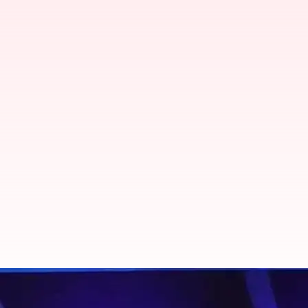
ஆசிய சாம்பியன்ஷிப் 2023 
நிஷா தஹியா