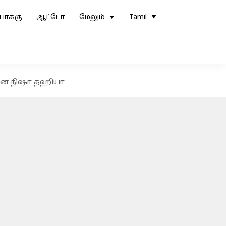
ோக்கு
ஆட்டோ
மேலும்
Tamil
்கனை நிஷா தஹியா