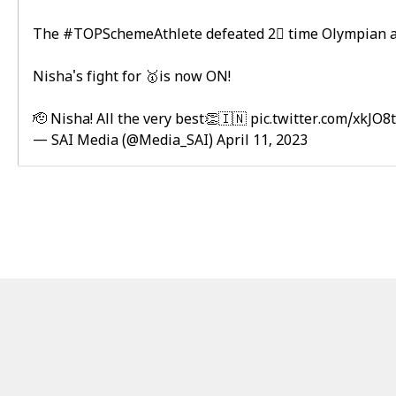
The
#TOPSchemeAthlete
defeated 2⃣ time Olympian an
Nisha's fight for 🥇is now ON!
🫡 Nisha! All the very best👏🇮🇳
pic.twitter.com/xkJO
— SAI Media (@Media_SAI)
April 11, 2023