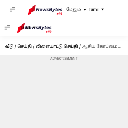
மேலும்
Tamil
Tamil
வீடு
/
செய்தி
/
விளையாட்டு செய்தி
/
ஆசிய கோப்பை: கொரியாவை 4-1 என்ற கணக்கில் வீழ்த்தி உலகக் கோப்பைக்கான தகுதியைப் பெற்றது இந்தியா
ADVERTISEMENT