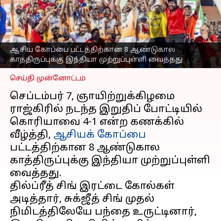
கோப்பைக்கான
தகுதியைப் பெற்றது
இந்தியா
எழுதியவர்
Sep 08, 2025
08:15 am
ஆசிய கோப்பை பட்டத்திற்கான 8 ஆண்டுகால
Venkatalakshmi V
காத்திருப்புக்கு இந்தியா முற்றுப்புள்ளி வைத்தது
செய்தி முன்னோட்டம்
செப்டம்பர் 7, ஞாயிற்றுக்கிழமை
ராஜ்கிரில் நடந்த இறுதிப் போட்டியில்
கொரியாவை 4-1 என்ற கணக்கில்
வீழ்த்தி,
ஆசியக் கோப்பை
பட்டத்திற்கான 8 ஆண்டுகால
காத்திருப்புக்கு இந்தியா முற்றுப்புள்ளி
வைத்தது.
தில்ப்ரீத் சிங் இரட்டை கோல்கள்
அடித்தார், சுக்ஜீத் சிங் முதல்
நிமிடத்திலேயே பந்தை உருட்டினார்,