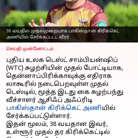
அணியில் சேர்க்கப்பட்ட
வீரர்; சர்வதேச அறிமுகம்
கிடைக்குமா?
எழுதியவர்
Oct 12, 2025
11:56 am
38 வயதில் முதல்முறையாக பாகிஸ்தான் கிரிக்கெட்
Sekar Chinnappan
அணியில் சேர்க்கப்பட்ட வீரர்
செய்தி முன்னோட்டம்
புதிய உலக டெஸ்ட் சாம்பியன்ஷிப்
(WTC) சுழற்சியின் முதல் போட்டியாக,
தென்னாப்பிரிக்காவுக்கு எதிராக
லாகூரில் நடைபெறவுள்ள முதல்
டெஸ்டில், மூத்த இடது கை சுழற்பந்து
வீச்சாளர் ஆசிஃப் அஃப்ரிடி
பாகிஸ்தான் கிரிக்கெட் அணி
யில்
சேர்க்கப்பட்டுள்ளார்.
இதன் மூலம், 38 வயதான இவர்,
உள்ளூர் முதல் தர கிரிக்கெட்டில்