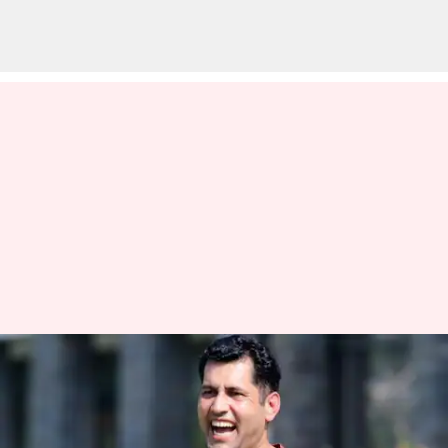
38 வயதில்
முதல்முறையாக
பாகிஸ்தான் கிரிக்கெட்