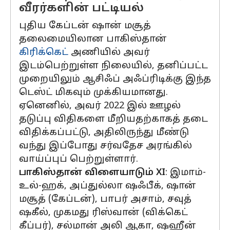
வீரர்களின் பட்டியல்
புதிய கேப்டன் ஷான் மசூத்
தலைமையிலான பாகிஸ்தான்
கிரிக்கெட்
அணியில் அவர்
இடம்பெற்றுள்ள நிலையில், தனிப்பட்ட
முறையிலும் ஆசிஃப் அஃப்ரிடிக்கு இந்த
டெஸ்ட் மிகவும் முக்கியமானது.
ஏனெனில், அவர் 2022 இல் ஊழல்
தடுப்பு விதிகளை மீறியதற்காகத் தடை
விதிக்கப்பட்டு, அதிலிருந்து மீண்டு
வந்து இப்போது சர்வதேச அரங்கில்
வாய்ப்புப் பெற்றுள்ளார்.
பாகிஸ்தான் விளையாடும் XI
: இமாம்-
உல்-ஹக், அப்துல்லா ஷஃபீக், ஷான்
மசூத் (கேப்டன்), பாபர் அசாம், சவுத்
ஷகீல், முகமது ரிஸ்வான் (விக்கெட்
கீப்பர்), சல்மான் அலி ஆகா, ஷஹீன்