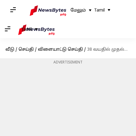
மேலும்
Tamil
Tamil
வீடு
/
செய்தி
/
விளையாட்டு செய்தி
/
38 வயதில் முதல்முறையாக பாகிஸ்தான் கிரிக்கெட் அணியில் சேர்க்கப்பட்ட வீரர்; சர்வதேச அறிமுகம் கிடைக்குமா?
ADVERTISEMENT