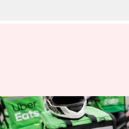
வாடிக்கையாளர்களுக்கு
உதவ புதிய AI சாட்பாட்
ஒன்றை உருவாக்கி வரும்