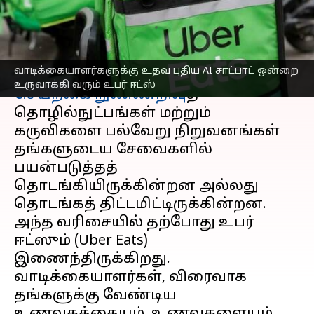
உபர் ஈட்ஸ்
எழுதியவர்
Aug 29, 2023
10:12 am
Prasanna Venkatesh
செய்தி முன்னோட்டம்
வாடிக்கையாளர்களுக்கு உதவ புதிய AI சாட்பாட் ஒன்றை
உருவாக்கி வரும் உபர் ஈட்ஸ்
செயற்கை நுண்ணறிவு
த்
தொழில்நுட்பங்கள் மற்றும்
கருவிகளை பல்வேறு நிறுவனங்கள்
தங்களுடைய சேவைகளில்
பயன்படுத்தத்
தொடங்கியிருக்கின்றன அல்லது
தொடங்கத் திட்டமிட்டிருக்கின்றன.
அந்த வரிசையில் தற்போது உபர்
ஈட்ஸும் (Uber Eats)
இணைந்திருக்கிறது.
வாடிக்கையாளர்கள், விரைவாக
தங்களுக்கு வேண்டிய