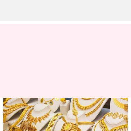
இல்லத்தரசிகளுக்கு
மகிழ்ச்சி செய்தி! தங்கம்
விலை குறைவு