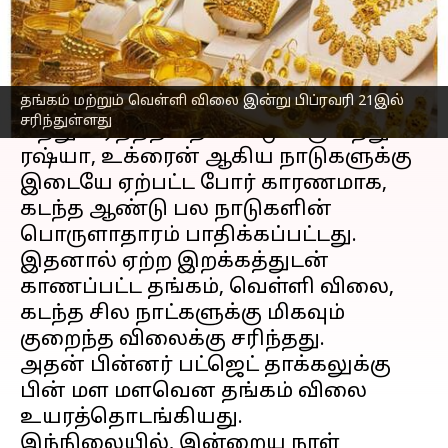
எழுதியவர்
Feb 21, 2023
01:39 pm
Siranjeevi
செய்தி முன்னோட்டம்
தங்கம் மற்றும் வெள்ளி விலை இன்று பிப்ரவரி 21இல்
தங்கம் விலை
யானது அடிக்கடி சரிவு
சரிந்துள்ளது
மற்றும் ஏற்றத்தை கண்டு வருகிறது.
ரஷ்யா, உக்ரைன் ஆகிய நாடுகளுக்கு
இடையே ஏற்பட்ட போர் காரணமாக,
கடந்த ஆண்டு பல நாடுகளின்
பொருளாதாரம் பாதிக்கப்பட்டது.
இதனால் ஏற்ற இறக்கத்துடன்
காணப்பட்ட தங்கம், வெள்ளி விலை,
கடந்த சில நாட்களுக்கு மிகவும்
குறைந்த விலைக்கு சரிந்தது.
அதன் பின்னர் பட்ஜெட் தாக்கலுக்கு
பின் மள மளவென தங்கம் விலை
உயரத்தொடங்கியது.
இந்நிலையில், இன்றைய நாள்