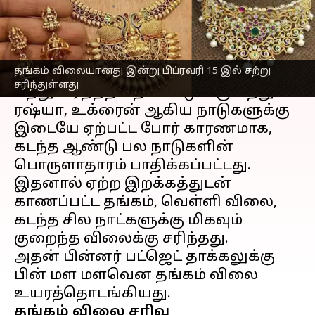
எழுதியவர்
Feb 15, 2023
02:14 pm
Siranjeevi
செய்தி முன்னோட்டம்
தங்கம் விலையானது இன்று பிப்ரவரி 15 இல் சற்று
தங்கம் விலை
யானது அடிக்கடி சரிவு
சரிந்துள்ளது
மற்றும் ஏற்றத்தை கண்டு வருகிறது.
ரஷ்யா, உக்ரைன் ஆகிய நாடுகளுக்கு
இடையே ஏற்பட்ட போர் காரணமாக,
கடந்த ஆண்டு பல நாடுகளின்
பொருளாதாரம் பாதிக்கப்பட்டது.
இதனால் ஏற்ற இறக்கத்துடன்
காணப்பட்ட தங்கம், வெள்ளி விலை,
கடந்த சில நாட்களுக்கு மிகவும்
குறைந்த விலைக்கு சரிந்தது.
அதன் பின்னர் பட்ஜெட் தாக்கலுக்கு
பின் மள மளவென தங்கம் விலை
தங்கம் விலை சரிவு