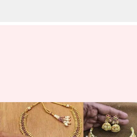
5-வது நாளாக தங்கம்
விலை சரிவு! மகிழ்ச்சியில்
இல்லத்தரசிகள்