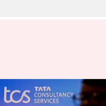
அமெரிக்காவில் உள்ளூர்
பணியமர்த்தலுக்கு
முன்னுரிமை; புதிய எச்-1பி