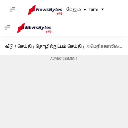
மேலும்
Tamil
Tamil
வீடு
/
செய்தி
/
தொழில்நுட்பம் செய்தி
/
அமெரிக்காவில் உள்ளூர் பணியமர்த்தலுக்கு முன்னுரிமை; புதிய எச்-1பி பணியமர்த்தலை நிறுத்தியது டிசிஎஸ்
ADVERTISEMENT