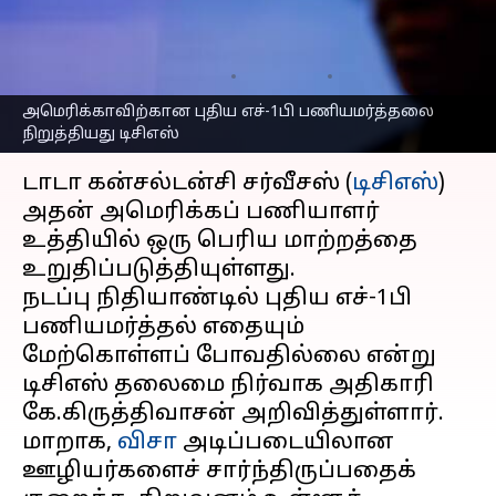
பணியமர்த்தலை
நிறுத்தியது டிசிஎஸ்
எழுதியவர்
Oct 13, 2025
03:53 pm
Sekar Chinnappan
அமெரிக்காவிற்கான புதிய எச்-1பி பணியமர்த்தலை
நிறுத்தியது டிசிஎஸ்
செய்தி முன்னோட்டம்
டாடா கன்சல்டன்சி சர்வீசஸ் (
டிசிஎஸ்
)
அதன் அமெரிக்கப் பணியாளர்
உத்தியில் ஒரு பெரிய மாற்றத்தை
உறுதிப்படுத்தியுள்ளது.
நடப்பு நிதியாண்டில் புதிய எச்-1பி
பணியமர்த்தல் எதையும்
மேற்கொள்ளப் போவதில்லை என்று
டிசிஎஸ் தலைமை நிர்வாக அதிகாரி
கே.கிருத்திவாசன் அறிவித்துள்ளார்.
மாறாக,
விசா
அடிப்படையிலான
ஊழியர்களைச் சார்ந்திருப்பதைக்