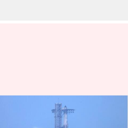
ஸ்டார்ஷிப்பின்
முக்கியமான சோதனை
விமானத்தை