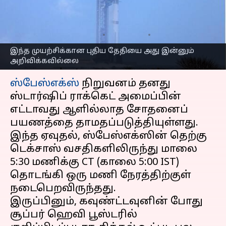
ஸ்பேஸ்எக்ஸ் ஏன்
ஒத்திவைத்தது?
எழுதியவர்
Mar 04, 2025
01:03 pm
Venkatalakshmi V
இந்த முயற்சிக்கான புதிய தேதியை அது இன்னும்
அறிவிக்கவில்லை
செய்தி முன்னோட்டம்
ஸ்பேஸ்எக்ஸ்
நிறுவனம் தனது
ஸ்டார்ஷிப் ராக்கெட் அமைப்பின்
எட்டாவது ஆளில்லாத சோதனைப்
பயணத்தை தாமதப்படுத்தியுள்ளது.
இந்த ஏவுதல், ஸ்பேஸ்எக்ஸின் தெற்கு
டெக்சாஸ் வசதிகளிலிருந்து மாலை
5:30 மணிக்கு CT (காலை 5:00 IST)
தொடங்கி ஒரு மணி நேரத்திற்குள்
நடைபெறவிருந்தது.
இருப்பினும், கவுண்ட்டவுனின் போது
சூப்பர் ஹெவி பூஸ்டரில்