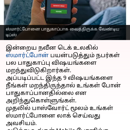
செய்திடுங்கள்!
எச்சரிக்கை
எழுதியவர்
Mar 09, 2023
04:02 pm
Siranjeevi
ஸ்மார்ட்போனை பாதுகாப்பாக வைத்திருக்க வேண்டிய
டிப்ஸ்
செய்தி முன்னோட்டம்
இன்றைய நவீன டெக் உலகில்
ஸ்மார்ட்போன்
பயன்படுத்தும் நபர்கள்
பல பாதுகாப்பு விஷயங்களை
மறந்துவிடுகிறார்கள்.
அப்படிப்பட்ட இந்த 9 விஷயங்களை
நீங்கள் மறந்திருந்தால் உங்கள் போன்
பாதுகாப்பானதில்லை என
அறிந்துகொள்ளுங்கள்.
முதலில் பாஸ்வோர்ட் மூலம் உங்கள்
ஸ்மார்ட்போனை லாக் செய்வது
அவசியம்.