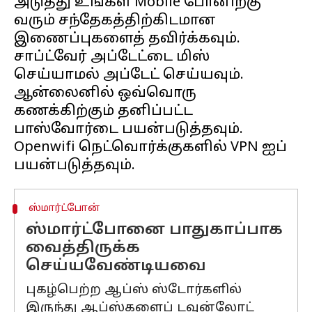
அடுத்து உங்கள் Mobile போனிற்கு
வரும் சந்தேகத்திற்கிடமான
இணைப்புகளைத் தவிர்க்கவும்.
சாப்ட்வேர் அப்டேட்டை மிஸ்
செய்யாமல் அப்டேட் செய்யவும்.
ஆன்லைனில் ஒவ்வொரு
கணக்கிற்கும் தனிப்பட்ட
பாஸ்வோர்டை பயன்படுத்தவும்.
Openwifi நெட்வொர்க்குகளில் VPN ஐப்
ஸ்மார்ட்போன்
ஸ்மார்ட்போனை பாதுகாப்பாக
வைத்திருக்க
செய்யவேண்டியவை
புகழ்பெற்ற ஆப்ஸ் ஸ்டோர்களில்
இருந்து ஆப்ஸ்களைப் டவுன்லோட்