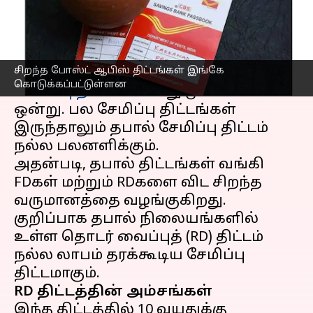
எழுதியவர்
Mar 01, 2023
06:44 pm
Siranjeevi
செய்தி முன்னோட்டம்
சிறந்த போஸ்ட் ஆபிஸ் திட்டங்கள் இங்கே
இந்தியாவில் நடுத்தர மக்களுக்கு
கொடுக்கப்பட்டுள்ளன
சேமிப்பு திட்டம்
என்பது முக்கியமான
ஒன்று. பல சேமிப்பு திட்டங்கள்
இருந்தாலும் தபால் சேமிப்பு திட்டம்
நல்ல பலனளிக்கும்.
அதன்படி, தபால் திட்டங்கள் வங்கி
FDகள் மற்றும் RDகளை விட சிறந்த
வருமானத்தை வழங்குகிறது.
குறிப்பாக தபால் நிலையங்களில்
உள்ள தொடர் வைப்புத் (RD) திட்டம்
நல்ல லாபம் தரக்கூடிய சேமிப்பு
RD திட்டத்தின் அம்சங்கள்
இந்த திட்டத்தில் 10 வயதுக்கு