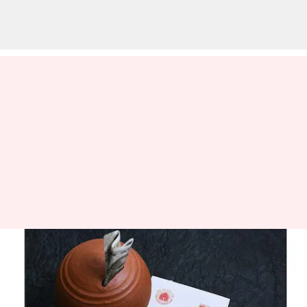
5 ஆண்டுகளில் 16லட்சம்
தரும் போஸ்ட் ஆபிஸ்
சேமிப்பு திட்டம்!