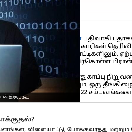
ற்பட்ட
சைபர் தாக்குதல்கள்
பதிவாகியதாகவ
்லை என்றும்
பிரான்ஸ்
அனைத்து ஒலிம்பிக் போட்டிகளிலும், ஏற்பாட
கொண்ட தாக்குதல்களை எதிர்கொள்ள பிரான்ச
யில், அரசாங்க இணைய பாதுகாப்பு நிறுவன
ான 119 அறிக்கைகளையும், ஒரு தீங்கிழைக்
ுடன் இருந்தது
க்குதல்?
றுவனங்கள், விளையாட்டு, போக்குவரத்து மற்ற