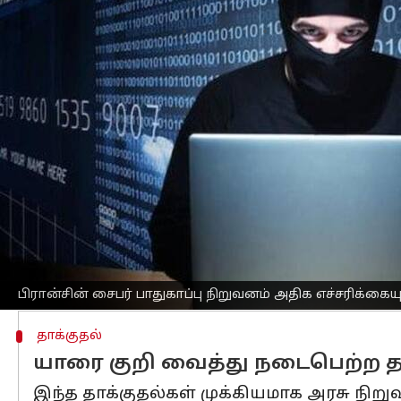
எழுதியவர்
Aug 14, 2024
02:48 pm
Venkatalakshmi V
செய்தி முன்னோட்டம்
பாரிஸ் ஒலிம்பிக்கின்
போது 140க்கும் மே
போட்டிகளுக்கு இடையூறு ஏற்படுத்தவில
ஒலிம்பிக்
போட்டிகளின் தொடக்கத்திலும், 
போக்குவரத்தை சீர்குலைக்கும் திறன் 
எச்சரிக்கையுடன் இருந்தது.
ஜூலை 26 மற்றும் ஆகஸ்ட் 11 க்கு இடை
கொண்ட"பாதுகாப்பு நிகழ்வுகள்" தொடர்ப
பிரான்சின் சைபர் பாதுகாப்பு நிறுவனம் அதிக எச்சரிக்கைய
தாக்குதல்
யாரை குறி வைத்து நடைபெற்ற தா
இந்த தாக்குதல்கள் முக்கியமாக அரசு நி