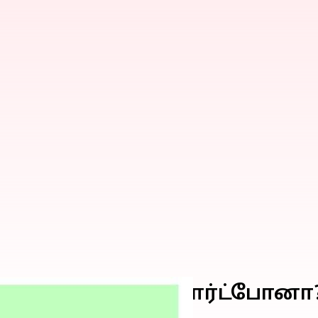
10 Pro+ சிறந்த ஸ்மார்ட்போனா