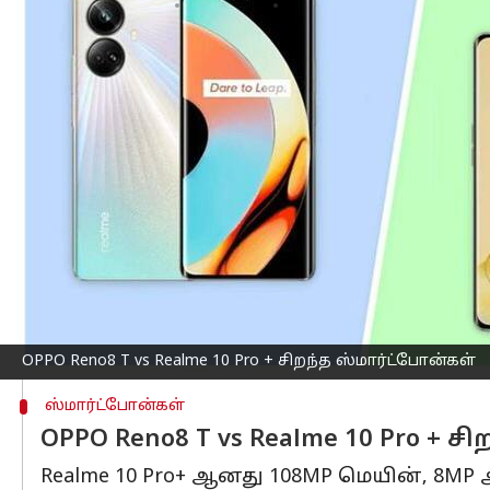
எழுதியவர்
Mar 13, 2023
10:02 am
Siranjeevi
செய்தி முன்னோட்டம்
பல
ஸ்மார்ட்போன்கள்
போட்டி போட்டுக்கொ
OPPO Reno8 T
Reno8 T 5Gயின் 108MP கேமரா, NonaPixel
OPPO Reno8 T விலை ரூ. அதன் ஒரே 8ஜிபி/
அடுத்ததாக, Realme 10 Pro+ மற்றும் OP
விளிம்புகள் மற்றும் டிஸ்ப்ளேவின் கீ
தொடர்ந்து, இரண்டு போன்களும் 6.57-இன்ச் 
OPPO Reno8 T vs Realme 10 Pro + சிறந்த ஸ்மார்ட்போன்கள்
ஸ்மார்ட்போன்கள்
OPPO Reno8 T vs Realme 10 Pro + சி
Realme 10 Pro+ ஆனது 108MP மெயின், 8MP