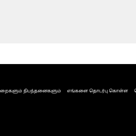
ுறைகளும் நிபந்தனைகளும்
எங்களை தொடர்பு கொள்ள