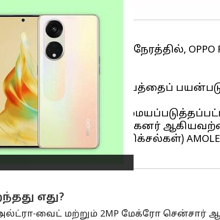
ண்டு வெளிவாகி வரும் நேரத்தில், OPPO Ren
 Plus பின்னிங் தொழில்நுட்பத்தைப் பயன்படு
128ஜிபி மாடலுக்கு 29,999.
PO Reno8 T ஆகியவை மேல்-மையப்படுத்தப்பட
ழ் மறைக்கப்பட்ட கைரேகை ஸ்கேனர் ஆகியவ
முழு-எச்டி+ (1080x2412 பிக்சல்கள்) AMOLE
றந்தது எது?
 அல்ட்ரா-வைட் மற்றும் 2MP மேக்ரோ சென்சார