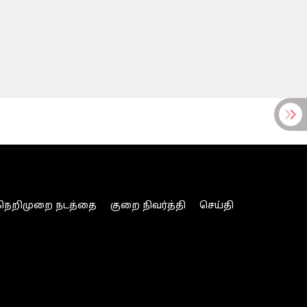
நெறிமுறை நடத்தை
குறை நிவர்த்தி
செய்தி