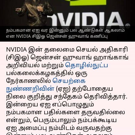
சிஇஓ ஜென்சன் ஹுவாங்
கணிப்பு
எழுதியவர்
Nov 25, 2024
11:24 am
Sekar Chinnappan
நம்பகமான ஏஐ வர இன்னும் பல ஆண்டுகள் ஆகலாம்
என NVIDIA சிஇஓ ஜென்சன் ஹுவாங் கணிப்பு
செய்தி முன்னோட்டம்
NVIDIA இன் தலைமை செயல் அதிகாரி
(சிஇஓ) ஜென்சன் ஹுவாங் ஹாங்காங்
அறிவியல் மற்றும்
தொழில்நுட்ப
பல்கலைக்கழகத்தில் ஒரு
நேர்காணலில்
செயற்கை
நுண்ணறிவின்
(ஏஐ) தற்போதைய
நிலை குறித்து சந்தேகம் தெரிவித்தார்.
இன்றைய ஏஐ எப்பொழுதும்
நம்பகமான பதில்களை தருவதில்லை
என்றும், பெரும்பாலும் நம்பக்கூடிய
ஏஐ அமைப்பு நம்மிடம் வருவதற்கு