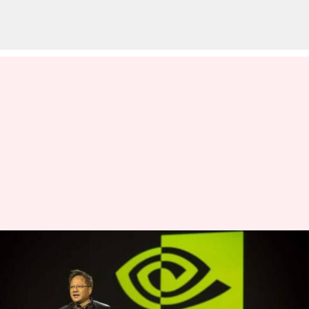
நம்பகமான ஏஐ வர
இன்னும் பல ஆண்டுகள்
ஆகலாம் என NVIDIA