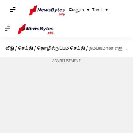
மேலும்
Tamil
Tamil
வீடு
/
செய்தி
/
தொழில்நுட்பம் செய்தி
/
நம்பகமான ஏஐ வர இன்னும் பல ஆண்டுகள் ஆகலாம் என NVIDIA சிஇஓ ஜென்சன் ஹுவாங் கணிப்பு
ADVERTISEMENT