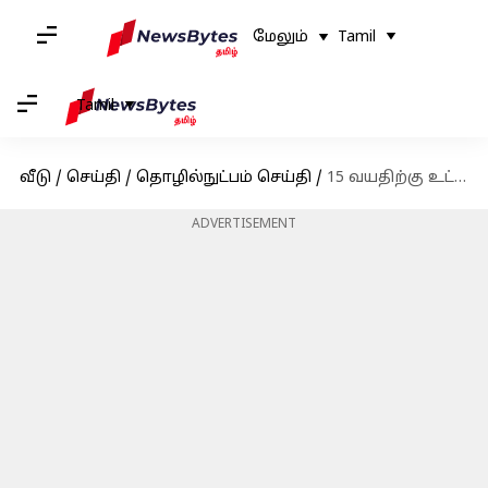
மேலும்
Tamil
Tamil
வீடு
/
செய்தி
/
தொழில்நுட்பம் செய்தி
/
15 வயதிற்கு உட்பட்டவர்கள் சமூக வலைதளங்கள் பயன்படுத்த தடை விதிக்க முடிவு; நார்வே அரசு அதிரடி
ADVERTISEMENT