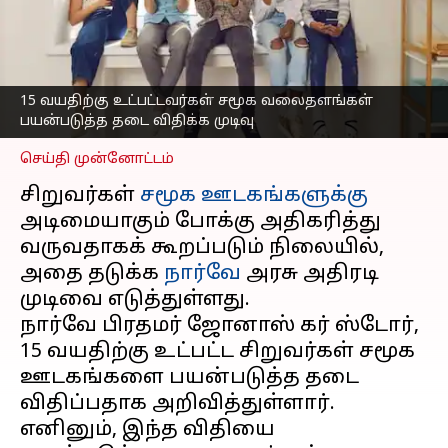
பயன்படுத்த தடை விதிக்க
முடிவு; நார்வே அரசு
அதிரடி
எழுதியவர்
Oct 24, 2024
05:12 pm
15 வயதிற்கு உட்பட்டவர்கள் சமூக வலைதளங்கள்
Sekar Chinnappan
பயன்படுத்த தடை விதிக்க முடிவு
செய்தி முன்னோட்டம்
சிறுவர்கள்
சமூக ஊடகங்களுக்கு
அடிமையாகும் போக்கு அதிகரித்து
வருவதாகக் கூறப்படும் நிலையில்,
அதை தடுக்க
நார்வே
அரசு அதிரடி
முடிவை எடுத்துள்ளது.
நார்வே பிரதமர் ஜோனாஸ் கர் ஸ்டோர்,
15 வயதிற்கு உட்பட்ட சிறுவர்கள் சமூக
ஊடகங்களை பயன்படுத்த தடை
விதிப்பதாக அறிவித்துள்ளார்.
எனினும், இந்த விதியை