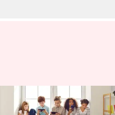
15 வயதிற்கு
உட்பட்டவர்கள் சமூக
வலைதளங்கள்