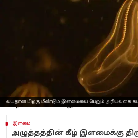
எழுதியவர்
Nov 11, 2024
03:35 pm
Sekar Chinnappan
செய்தி முன்னோட்டம்
விஞ்ஞானிகள் ஒரு புதிய வகை சீப்பு 
இதன் சிறப்பம்சம் என்னவென்றால், அவை
திறமையைக் கொண்டிருப்பதுதான்.
இது விலங்குகளின் வாழ்க்கைச் சுழற்சி
தேசிய
அறிவியல்
அகாடமியின் செயல்முற
முதுகெலும்பில்லாத உயிரினம் தீவிர அழுத்
இது இயற்கையான முதுமை மற்றும் மரணத
ஆய்வகத்தில் ஒரு வளர்ந்த சீப்பு ஜெல
வயதான பிறகு மீண்டும் இளமையை பெறும் அரியவகை கட
இளமை
அழுத்தத்தின் கீழ் இளமைக்கு திர