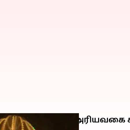
இளமையை பெறும் அரியவகை க
ு