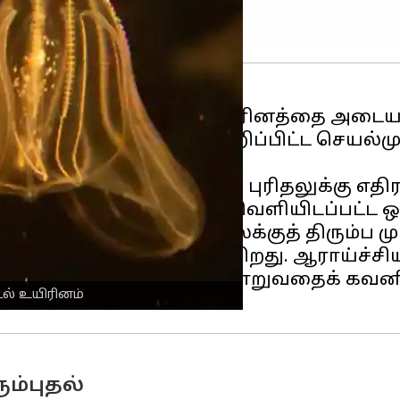
ஜெல்லி என்ற கடல்வாழ் உயிரினத்தை அடைய
 வயதான பிறகு, ஒரு குறிப்பிட்ட செயல்ம
களைப் பற்றிய வழக்கமான புரிதலுக்கு எதி
ைகள் என்ற ஜர்னலில் வெளியிடப்பட்ட ஒர
தத்தின் கீழ் இளம் நிலைக்குத் திரும்ப முட
்தைத் திறம்பட தவிர்க்கிறது. ஆராய்ச்
்லி ஒரு லார்வா நிலையாக மாறுவதைக் கவனி
ல் உயிரினம்
ும்புதல்