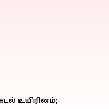
டல் உயிரினம்;