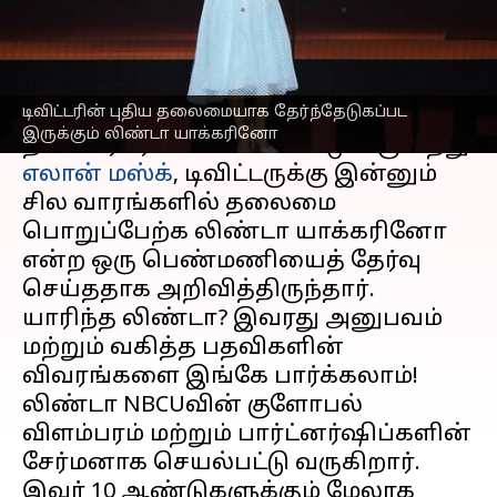
எழுதியவர்
May 12, 2023
11:27 am
Sayee Priyadarshini
செய்தி முன்னோட்டம்
டிவிட்டரின் புதிய தலைமையாக தேர்ந்தேடுகப்பட
ட்விட்டர்
தளத்தின் புதிய சிஈஓ பற்றி
இருக்கும் லிண்டா யாக்கரினோ
எலான் மஸ்க்
, டிவிட்டருக்கு இன்னும்
சில வாரங்களில் தலைமை
பொறுப்பேற்க லிண்டா யாக்கரினோ
என்ற ஒரு பெண்மணியைத் தேர்வு
செய்ததாக அறிவித்திருந்தார்.
யாரிந்த லிண்டா? இவரது அனுபவம்
மற்றும் வகித்த பதவிகளின்
விவரங்களை இங்கே பார்க்கலாம்!
லிண்டா NBCUவின் குளோபல்
விளம்பரம் மற்றும் பார்ட்னர்ஷிப்களின்
சேர்மனாக செயல்பட்டு வருகிறார்.
இவர் 10 ஆண்டுகளுக்கும் மேலாக