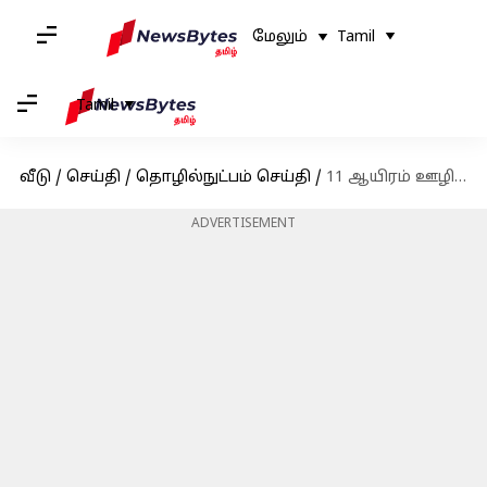
மேலும்
Tamil
Tamil
வீடு
/
செய்தி
/
தொழில்நுட்பம் செய்தி
/
11 ஆயிரம் ஊழியர்களை பணி நீக்கம் செய்யும் மைக்ரோசாப்ட் நிறுவனம்
ADVERTISEMENT