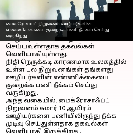
எழுதியவர்
Jan 18, 2023
02:15 pm
Siranjeevi
செய்தி முன்னோட்டம்
மைக்ரோசாப்ட் நிறுவனம் ஊழியர்களின்
எண்ணிக்கையை குறைக்க பணி நீக்கம் செய்து
மைக்ரோசாப்ட் நிறுவனம சுமார் 10,000
வருகிறது
ஊழியர்களை பணி நீக்கம்
செய்யவுள்ளதாக தகவல்கள்
வெளியாகியுள்ளது.
நிதி நெருக்கடி காரணமாக உலகத்தில்
உள்ள பல நிறுவனங்கள் தங்களது
ஊழியர்களின் எண்ணிக்கையை
குறைக்க பணி நீக்கம் செய்து
வருகிறது.
அந்த வகையில், மைக்ரோசாஃப்ட்
நிறுவனம் சுமார் 10 ஆயிரம்
ஊழியர்களை பணியிலிருந்து நீக்க
முடிவு செய்துள்ளதாக தகவல்கள்
வெளியாகி இருக்கிறது.