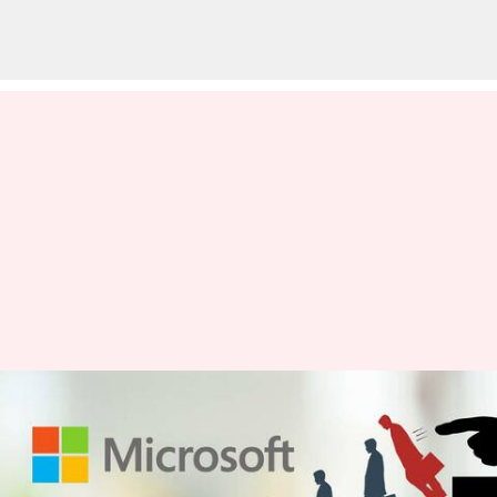
11 ஆயிரம் ஊழியர்களை
பணி நீக்கம் செய்யும்
மைக்ரோசாப்ட் நிறுவனம்