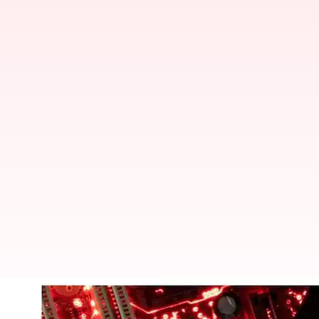
இத்தாலியின் சாட்ஜிபிடி த