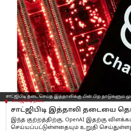
எழுதியவர்
Apr 04, 2023
12:31 pm
Siranjeevi
செய்தி முன்னோட்டம்
சாட்ஜிபிடி மிகப்பெரிய அளவில் வளர்ச்
தடை செய்து இருந்தது.
இதுபற்றி அந்நாட்டு அரசு அதிகாரிகள்
வயதையும் சரிபார்ப்பது கிடையாது என த
இதனிடையே, தடைசெய்யப்பட்ட சாட்ஜிபிட
ஆணையம் அமலுக்கு கொண்டு வந்துள்ளத
மேலும், OpenAI மீது இத்தாலி அரசு பய
சாட்ஜிபிடி தடை செய்த இத்தாலிக்கு பின் பிற நாடுகளும் மு
சாட்ஜிபிடி தடை
சாட்ஜிபிடி இத்தாலி தடையை தொடர
இந்த குற்றத்திற்கு, OpenAI இதற்கு விள
செய்யப்பட்டுள்ளதையும் உறுதி செய்துள்ளத