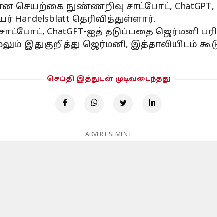
 செயற்கை நுண்ணறிவு சாட்போட், ChatGPT, மே
Handelsblatt தெரிவித்துள்ளார்.
ட்போட், ChatGPT-ஐத் தடுப்பதை ஜெர்மனி பரிச
மேலும் இதுகுறித்து ஜெர்மனி, இத்தாலியிடம்
செய்தி இத்துடன் முடிவடைந்தது
ADVERTISEMENT