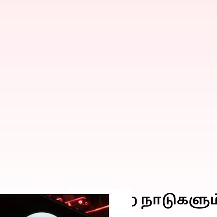
டை விவகாரம்: மற்ற நாடுகளு