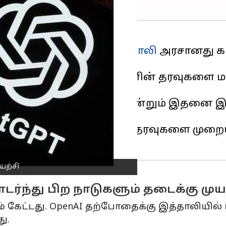
சியடைந்த நிலையில்,
இத்தாலி
அரசானது கடந
 தெரிவிக்கையில் பயனர்களின் தரவுகளை 
ெரிவித்து இருந்தது.
ி தற்காலிக தடைதான் என்றும் இதனை இத்
ாகவும் கூறப்படுகிறது.
னர்களிடமிருந்து தனிப்பட்ட தரவுகளை முற
யற்சி
்ந்து பிற நாடுகளும் தடைக்கு முய
க்கம் கேட்டது. OpenAI தற்போதைக்கு இத்தாலி
ு.