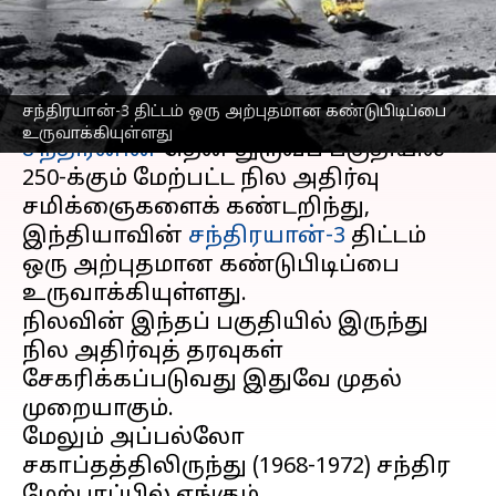
கண்டறிந்த சந்திரயான்-3
எழுதியவர்
Sep 09, 2024
05:34 pm
Venkatalakshmi V
செய்தி முன்னோட்டம்
சந்திரயான்-3 திட்டம் ஒரு அற்புதமான கண்டுபிடிப்பை
உருவாக்கியுள்ளது
சந்திரனின்
தென் துருவப் பகுதியில்
250-க்கும் மேற்பட்ட நில அதிர்வு
சமிக்ஞைகளைக் கண்டறிந்து,
இந்தியாவின்
சந்திரயான்-3
திட்டம்
ஒரு அற்புதமான கண்டுபிடிப்பை
உருவாக்கியுள்ளது.
நிலவின் இந்தப் பகுதியில் இருந்து
நில அதிர்வுத் தரவுகள்
சேகரிக்கப்படுவது இதுவே முதல்
முறையாகும்.
மேலும் அப்பல்லோ
சகாப்தத்திலிருந்து (1968-1972) சந்திர