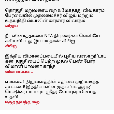
சமீபத்திய செய்திகள்
தொகுதி மறுவரையறை & மேகதாது விவகாரம்:
பேரவையில் முதலமைச்சர் விஜய் மற்றும்
உதயநிதி ஸ்டாலின் காரசார விவாதம்
விஜய்
நீட் வினாத்தாளை NTA நிபுணர்கள் வெளியே
கசியவிட்டது இப்படி தான்: சிபிஐ
சிபிஐ
இந்திய விமானப்படையில் புதிய வரலாறு! 'டாப்
கன்' தகுதியைப் பெற்ற முதல் பெண் போர்
விமானி பாவனா காந்த்
விமானப்படை
எம்என்சி நிறுவனத்தின் சதியை முறியடித்த
கூட்டணி! இந்தியாவின் முதல் 'எம்ஆர்ஐ'
மெஷின்; டாடாவும் ஸ்ரீதர் வேம்புவும் செய்த
உதவி
மருத்துவத்துறை