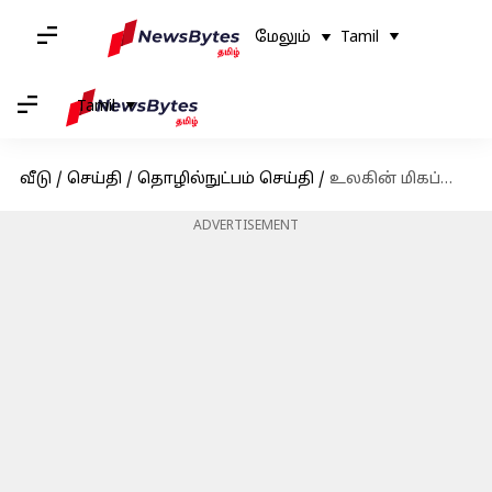
மேலும்
Tamil
Tamil
வீடு
/
செய்தி
/
தொழில்நுட்பம் செய்தி
/
உலகின் மிகப்பெரிய டிஜிட்டல் லைப்ரரி ஹேக்கர்களால் முடக்கம்; மில்லியன் கணக்கான பயனர்களின் தரவுகள் கசிவு
ADVERTISEMENT