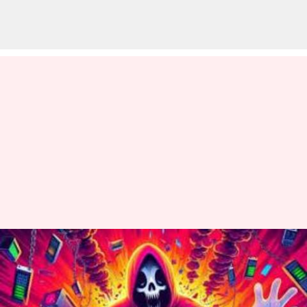
உலகின் மிகப்பெரிய
டிஜிட்டல் லைப்ரரி
ஹேக்கர்களால் முடக்கம்;