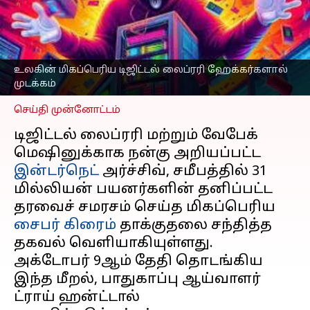
மில்லியன் கணக்கான
பயனர்களின் தரவுகள்
கசிவு
எழுதியவர்
Oct 11, 2024
02:07 pm
உலகின் மிகப்பெரிய டிஜிட்டல் லைப்ரரி ஹேக்கர்களால்
Sekar Chinnappan
முடக்கம்
செய்தி முன்னோட்டம்
டிஜிட்டல் லைப்ரரி மற்றும் வேபேக்
மெஷினுக்காக நன்கு அறியப்பட்ட
இன்டர்நெட்
அர்ச்சிவ், சமீபத்தில் 31
மில்லியன் பயனர்களின் தனிப்பட்ட
தரவைச் சமரசம் செய்த மிகப்பெரிய
சைபர் கிரைம்
தாக்குதலை சந்தித்த
தகவல் வெளியாகியுள்ளது.
அக்டோபர் 9ஆம் தேதி தொடங்கிய
இந்த மீறல், பாதுகாப்பு ஆய்வாளர்
ட்ராய் ஹன்ட்டால்