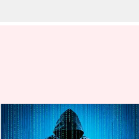
சைபர் மோசடிகள் இருந்து
பாதுகாத்துக் கொள்ள
இலவச கருவிகளை