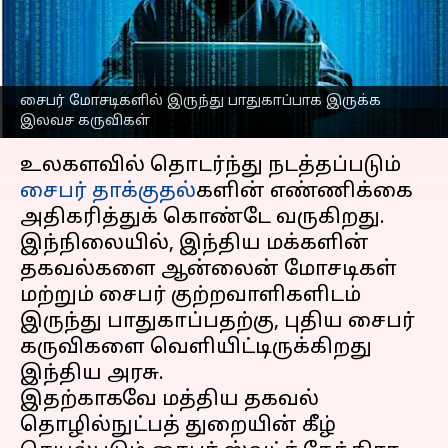
வழங்கியிருக்கும் இந்திய
அரசு
எழுதியவர்
Jun 18, 2023
07:25 am
Prasanna Venkatesh
சைபர் மோசடிகளில் இருந்து பாதுகாப்பாக இருக்க
இலவச கருவிகள்
செய்தி முன்னோட்டம்
உலகளவில் தொடர்ந்து நடத்தப்படும்
சைபர் தாக்குதல்
களின் எண்ணிக்கை
அதிகரித்துக் கொண்டே வருகிறது.
இந்நிலையில், இந்திய மக்களின்
தகவல்களை ஆன்லைன் மோசடிகள்
மற்றும் சைபர் குற்றவாளிகளிடம்
இருந்து பாதுகாப்பதற்கு, புதிய சைபர்
கருவிகளை வெளியிட்டிருக்கிறது
இந்திய அரசு.
இதற்காகவே மத்திய தகவல்
தொழில்நுட்பத் துறையின் கீழ்