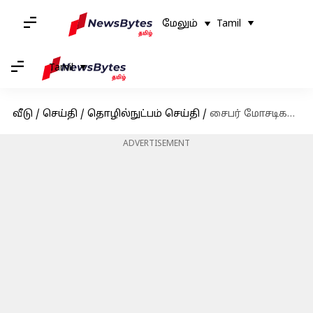
மேலும்
Tamil
Tamil
வீடு
/
செய்தி
/
தொழில்நுட்பம் செய்தி
/
சைபர் மோசடிகள் இருந்து பாதுகாத்துக் கொள்ள இலவச கருவிகளை வழங்கியிருக்கும் இந்திய அரசு
ADVERTISEMENT