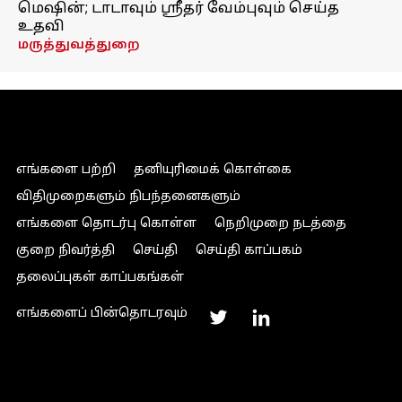
மெஷின்; டாடாவும் ஸ்ரீதர் வேம்புவும் செய்த
உதவி
மருத்துவத்துறை
எங்களை பற்றி
தனியுரிமைக் கொள்கை
விதிமுறைகளும் நிபந்தனைகளும்
எங்களை தொடர்பு கொள்ள
நெறிமுறை நடத்தை
குறை நிவர்த்தி
செய்தி
செய்தி காப்பகம்
தலைப்புகள் காப்பகங்கள்
எங்களைப் பின்தொடரவும்