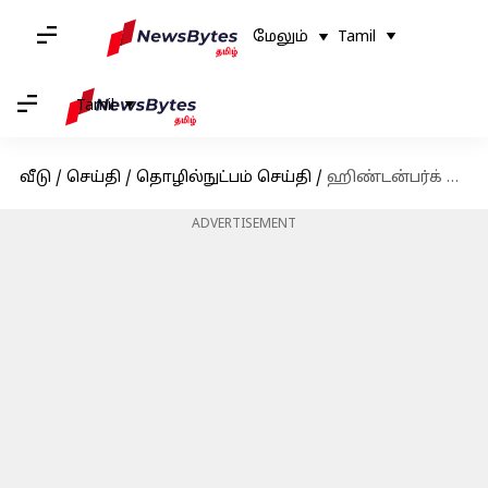
மேலும்
Tamil
Tamil
வீடு
/
செய்தி
/
தொழில்நுட்பம் செய்தி
/
ஹிண்டன்பர்க் அறிக்கையின் விளைவு! அதானி மதிப்பு மேலும் சரிவு
ADVERTISEMENT