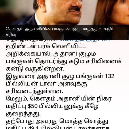
சரிவு
எழுதியவர்
Feb 20, 2023
03:01 pm
Siranjeevi
செய்தி முன்னோட்டம்
கெளதம் அதானியின் பங்குகள் ஒரு மாதத்தில் கடும்
சரிவு
தொழிலதிபரான
கெளதம் அதானி
ஹிண்டன்பர்க் வெளியிட்ட
அறிக்கையால், அதானி குழும
பங்குகள் தொடர்ந்து கடும் சரிவினைக்
கன்டு வருகின்றன.
இதுவரை அதானி குழு பங்குகள் 132
பில்லியன் டாலா் அளவுக்கு
சரிவடைந்துள்ளன.
மேலும், கெளதம் அதானியின் நிகர
மதிப்பு $50 பில்லியனுக்கு கீழே
குறைந்தது.
தற்போது அவரது மொத்த சொத்து