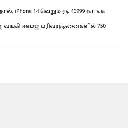
், iPhone 14 வெறும் ரூ. 46999 வாங்க
ிஐ வங்கி ஈஎம்ஐ பரிவர்த்தனைகளில் 750