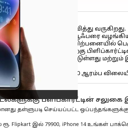
ார்ட் பல சலுகைகளை அறிவித்து வருகிறது.
 மாடல்களுக்கு தள்ளுபடி ஆஃபரை வழங்கிய
ப்கார்ட் பிக் சேவிங் டேஸ் விற்பனையில் பெ
901 தள்ளுபடிக்குப் பிறகு பிளிப்கார்ட்டில்
 ரெடினா XDR டிஸ்ப்ளே கொண்டுள்ளது மற்று
றது.
ல்களுக்கு ப்ளிப்கார்ட்டின் சலுகை
மானது தள்ளுபடி செய்யப்பட்ட ஒப்பந்தங்களுக்க
lipkart இல் 79900, iPhone 14 உங்கள் பாக்கெட்