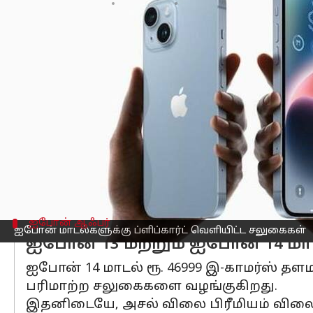
எழுதியவர்
Mar 13, 2023
03:00 pm
Siranjeevi
செய்தி முன்னோட்டம்
ஆப்பிள்
ஐபோன்
மாடல்களுக்கு ப்ளிப்க
அதன் படி ஐபோன் 13 மற்றும் ஐபோன் 14
ஆப்பிள் ஐபோன் 13 மார்ச் 15 அன்று பிளி
அதாவது, ஆப்பிள் ஐபோன் 13 தற்போது ரூ.30,
இந்த ஸ்மார்ட்போன் 6.1 இன்ச் சூப்பர்
பயோனிக் சிப்செட் மூலம் இயக்கப்படுகி
ஐபோன் ஆஃபர்
ஐபோன் மாடல்களுக்கு ப்ளிப்கார்ட் வெளியிட்ட சலுகைகள்
ஐபோன் 13 மற்றும் ஐபோன் 14 மாட
ஐபோன் 14 மாடல் ரூ. 46999 இ-காமர்ஸ் தள
பரிமாற்ற சலுகைகளை வழங்குகிறது.
இதனிடையே, அசல் விலை பிரீமியம் விலை ரூ. F