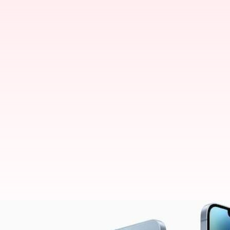
பிளிப்கார்ட் பிக் சேவிங் ட