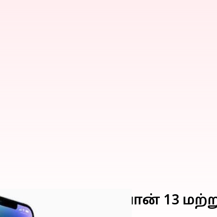
ேஸ் விற்பனை - ஐபோன் 13 மற்று