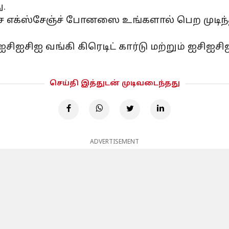
ு.
்ச எக்ஸ்சேஞ்ச் போனஸை உங்களால் பெற முடிந்தால
ஐசிஐசிஐ வங்கி கிரெடிட் கார்டு மற்றும் ஐசிஐச
செய்தி இத்துடன் முடிவடைந்தது
ADVERTISEMENT