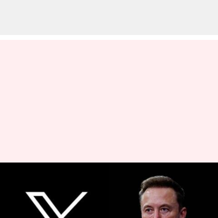
மூன்று நிலை கட்டண
சேவையை விரைவில்
அறிமுகப்படுத்தவிருக்கும்