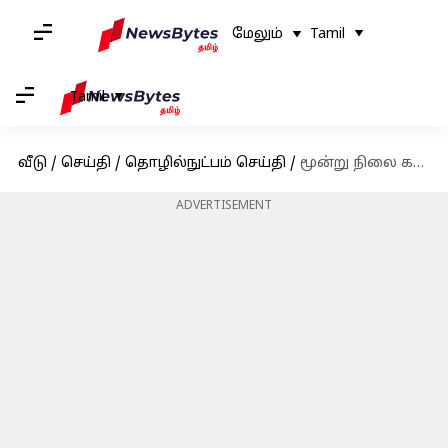
மேலும்
Tamil
Tamil
வீடு
/
செய்தி
/
தொழில்நுட்பம் செய்தி
/
மூன்று நிலை கட்டண சேவையை விரைவில் அறிமுகப்படுத்தவிருக்கும் எக்ஸ்.. எலான் மஸ்க் பதிவு
ADVERTISEMENT