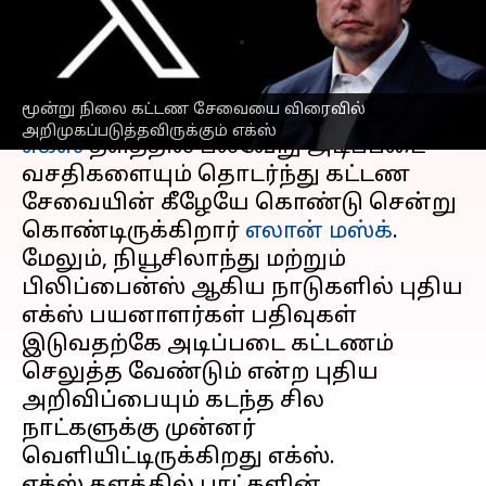
எக்ஸ்.. எலான் மஸ்க் பதிவு
எழுதியவர்
Oct 20, 2023
04:25 pm
Prasanna Venkatesh
செய்தி முன்னோட்டம்
மூன்று நிலை கட்டண சேவையை விரைவில்
அறிமுகப்படுத்தவிருக்கும் எக்ஸ்
எக்ஸ்
தளத்தில் பல்வேறு அடிப்படை
வசதிகளையும் தொடர்ந்து கட்டண
சேவையின் கீழேயே கொண்டு சென்று
கொண்டிருக்கிறார்
எலான் மஸ்க்
.
மேலும், நியூசிலாந்து மற்றும்
பிலிப்பைன்ஸ் ஆகிய நாடுகளில் புதிய
எக்ஸ் பயனாளர்கள் பதிவுகள்
இடுவதற்கே அடிப்படை கட்டணம்
செலுத்த வேண்டும் என்ற புதிய
அறிவிப்பையும் கடந்த சில
நாட்களுக்கு முன்னர்
வெளியிட்டிருக்கிறது எக்ஸ்.