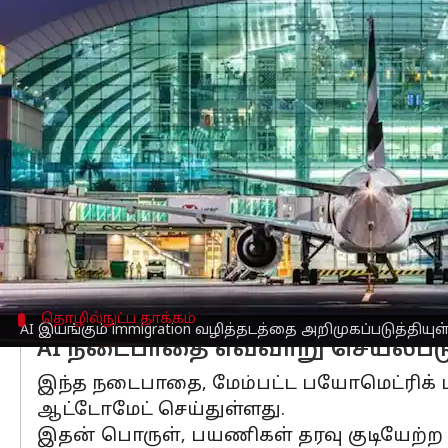
எழுதியவர்
Aug 18, 2025
04:56 pm
Venkatalakshmi V
செய்தி முன்னோட்டம்
துபாய்
சர்வதேச
விமான நிலையம்
(DXB)
அறிமுகப்படுத்தியுள்ளது.
பொது குடியிருப்பு மற்றும் வெளிநாட்ட
ஒரே நேரத்தில் நிறுத்தவோ அல்லது ஆ
இந்த கண்டுபிடிப்பு, துபாயின் "எல்லை
இது
பயணிகளுக்கு
விரைவான, மென்மைய
தொழில்நுட்ப தாக்கம்
AI இயங்கும் immigration வழித்தடத்தை அறிமுகப்படுத்தியுள
AI நடைபாதை எவ்வாறு செயல்பட
இந்த நடைபாதை, மேம்பட்ட பயோமெட்ரிக் மற
ஆட்டோமேட் செய்துள்ளது.
இதன் பொருள், பயணிகள் தரவு குடியேற்ற