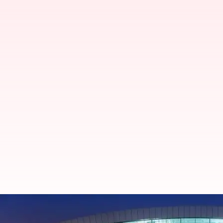
துபாய்: AI உதவியால், நீங