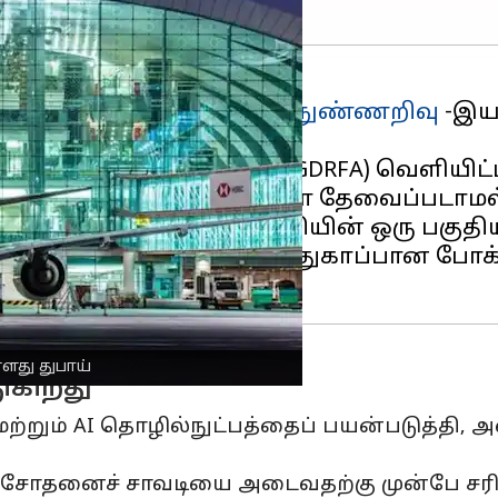
 உலகின் முதல்
செயற்கை நுண்ணறிவு
-இயங
ினர் விவகார இயக்குநரகம் (GDRFA) வெளியி
வணங்களை சமர்ப்பிக்கவோ தேவைப்படாமல்
கள் இல்லாத பயணம்" உத்தியின் ஒரு பகுதிய
ான மற்றும் மிகவும் பாதுகாப்பான போ
்ளது துபாய்
ுகிறது
்றும் AI தொழில்நுட்பத்தைப் பயன்படுத்தி, அ
 சோதனைச் சாவடியை அடைவதற்கு முன்பே சரிப