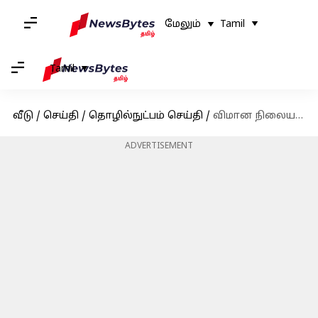
மேலும்
Tamil
Tamil
வீடு
/
செய்தி
/
தொழில்நுட்பம் செய்தி
/
விமான நிலையத்திற்கு அருகில் வசிக்கிறீர்களா? நீங்கள் விரைவில் 5G சேவைகளை அணுகலாம்
ADVERTISEMENT