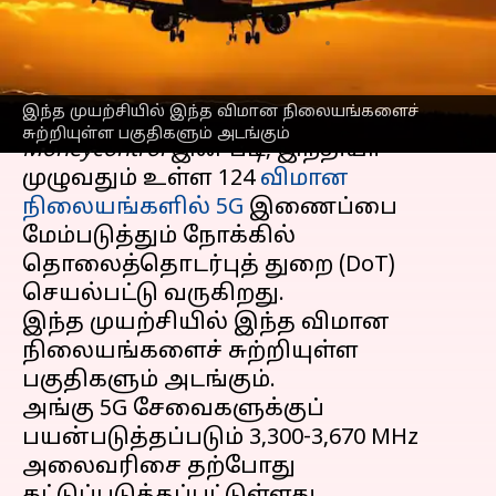
சேவைகளை அணுகலாம்
எழுதியவர்
Aug 19, 2024
03:38 pm
Venkatalakshmi V
செய்தி முன்னோட்டம்
இந்த முயற்சியில் இந்த விமான நிலையங்களைச்
சுற்றியுள்ள பகுதிகளும் அடங்கும்
Moneycontrol
இன் படி, இந்தியா
முழுவதும் உள்ள 124
விமான
நிலையங்களில்
5G
இணைப்பை
மேம்படுத்தும் நோக்கில்
தொலைத்தொடர்புத் துறை (DoT)
செயல்பட்டு வருகிறது.
இந்த முயற்சியில் இந்த விமான
நிலையங்களைச் சுற்றியுள்ள
பகுதிகளும் அடங்கும்.
அங்கு 5G சேவைகளுக்குப்
பயன்படுத்தப்படும் 3,300-3,670 MHz
அலைவரிசை தற்போது