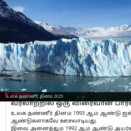
எழுதியவர்
Mar 14, 2025
05:44 pm
Venkatalakshmi V
செய்தி முன்னோட்டம்
நீர்—அது நமது கிரகத்தின் உயிர்நாடி. ஆ
அமைப்புகளை செழிப்பாக வைத்திருக்கும
உலக தண்ணீர் தினம் என்பது தண்ணீர் பற
மேலாண்மைக்காக வாதிடுவதற்கும், நம் 
ஒரு உலகளாவிய கொண்டாட்டமாகும்.
வரலாறு
உலக தண்ணீர் தினம் 2025
வரலாற்றில் ஒரு விரைவான பார்
உலக தண்ணீர் தினம் 1993 ஆம் ஆண்டு ஐக
ஆண்டுகளாகவே ஊசலாடியது.
இவை அனைத்தும் 1992 ஆம் ஆண்டு அயர்லாந்த