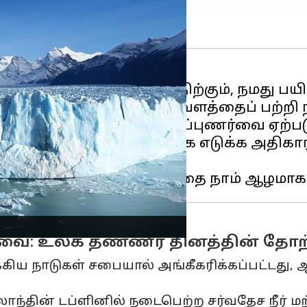
னாலும், நம்மைத் தாங்கி நிற்கும், நமது பய
் இந்த விலைமதிப்பற்ற வளத்தைப் பற்றி 
்றாக்குறை குறித்த விழிப்புணர்வை ஏற்படு
அனைவரையும் நடவடிக்கை எடுக்க அதிகாரம்
வை: உலக தண்ணீர் தினத்தின் தோற
்கிய நாடுகள் சபையால் அங்கீகரிக்கப்பட்ட
ின் டப்ளினில் நடைபெற்ற சர்வதேச நீர் மற்றும