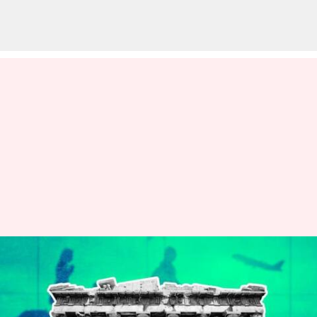
கிரீஸிற்க்கு சுற்றுலா
செல்கிறீர்களா? நீங்கள்
தவிர்க்க வேண்டிய சில