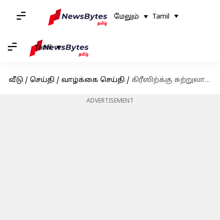
மேலும்
Tamil
Tamil
வீடு
/
செய்தி
/
வாழ்க்கை செய்தி
/
கிரீஸிற்க்கு சுற்றுலா செல்கிறீர்களா? நீங்கள் தவிர்க்க வேண்டிய சில விஷயங்கள் இதோ
ADVERTISEMENT