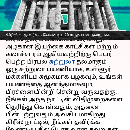
விஷயங்கள் இதோ
எழுதியவர்
Mar 13, 2023
02:04 pm
Venkatalakshmi V
செய்தி முன்னோட்டம்
கிரீஸில் தவிர்க்க வேண்டிய பொதுவான தவறுகள்
கிரீஸ் நகரம் பண்டைய வரலாறு,
அழகான இயற்கை காட்சிகள் மற்றும்
கலாச்சாரம் ஆகியவற்றிற்கு பெயர்
பெற்ற பிரபல
சுற்றுலா
தலமாகும்.
ஒரு சுற்றுலா பயணியாக, உள்ளூர்
மக்களிடம் சுமூகமாக பழகவும், உங்கள்
பயணத்தை ஆனந்தமாகவும்,
பிரச்னையின்றி சென்று வருவதற்கு,
நீங்கள் அந்த நாட்டின் விதிமுறைகளை
தெரிந்து கொள்வதும், அதனை
பின்பற்றுவதும் அவசியமாகிறது.
கிரீஸ் நாட்டில், நீங்கள் தவிர்க்க