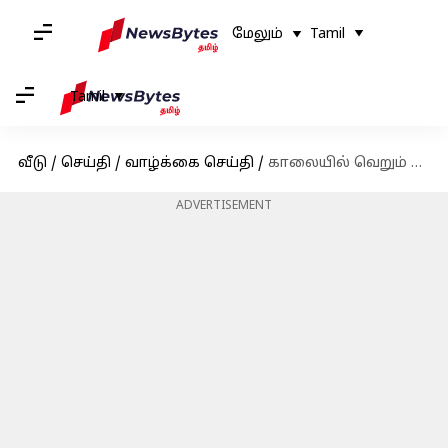
மேலும்
Tamil
Tamil
வீடு
/
செய்தி
/
வாழ்க்கை செய்தி
/
காலையில் வெறும் வயிற்றில் தண்ணீர் குடிப்பதால் இவ்ளோ நன்மைகளா? இதை தெரிந்து கொள்ளுங்கள்
ADVERTISEMENT