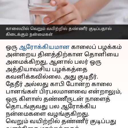
நன்மைகளா? இதை
தெரிந்து கொள்ளுங்கள்
எழுதியவர்
Feb 15, 2025
06:58 pm
Sekar Chinnappan
காலையில் வெறும் வயிற்றில் தண்ணீர் குடிப்பதால்
கிடைக்கும் நன்மைகள்
செய்தி முன்னோட்டம்
ஒரு
ஆரோக்கியமான
காலைப் பழக்கம்
அன்றைய தினத்திற்கான தொனியை
அமைக்கிறது, ஆனால் பலர் ஒரு
அத்தியாவசிய பழக்கத்தை
கவனிக்கவில்லை. அது குடிநீர்.
தேநீர் அல்லது காபி போன்ற காலை
பானங்கள் பிரபலமானவை என்றாலும்,
ஒரு கிளாஸ் தண்ணீருடன் நாளைத்
தொடங்குவது பல ஆரோக்கிய
நன்மைகளை வழங்குகிறது.
வெறும் வயிற்றில் தண்ணீர் குடிப்பது