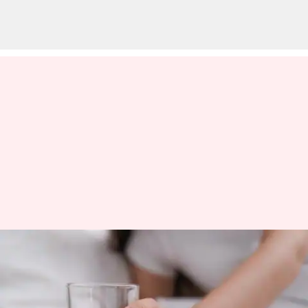
காலையில் வெறும்
வயிற்றில் தண்ணீர்
குடிப்பதால் இவ்ளோ