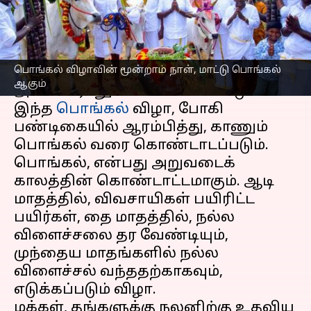
எழுதியவர்
Jan 13, 2023
05:55 pm
Venkatalakshmi V
செய்தி முன்னோட்டம்
பொங்கல் விழாவின் மூன்றாம் நாள், மாட்டு பொங்கல்
நான்கு நாள் பண்டிகையாக, தமிழர்கள்
ஆகும்
அனைவராலும் கொண்டாடப்படும்
இந்த
பொங்கல்
விழா, போகி
பண்டிகையில் ஆரம்பித்து, காணும்
பொங்கல் வரை கொண்டாடப்படும்.
பொங்கல், என்பது அறுவடைக்
காலத்தின் கொண்டாட்டமாகும். ஆடி
மாதத்தில், விவசாயிகள் பயிரிட்ட
பயிர்கள், தை மாதத்தில், நல்ல
விளைச்சலை தர வேண்டியும்,
முந்தைய மாதங்களில் நல்ல
விளைச்சல் வந்ததற்காகவும்,
எடுக்கப்படும் விழா.
மக்கள், தங்களுக்கு நலனிற்கு உதவிய