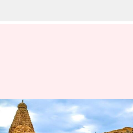
சதய விழா 2024: ராஜா
ராஜ சோழனின்
உள்கட்டமைப்பு