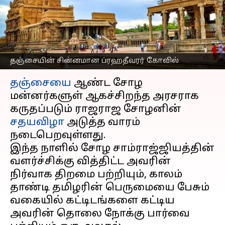
மேம்பாடுகள் மற்றும்
கட்டிடக்கலை அற்புதங்கள்
எழுதியவர்
Nov 06, 2024
08:53 am
Venkatalakshmi V
தஞ்சையின் சின்னமான ப்ரஹதீவரர் கோவில்
செய்தி முன்னோட்டம்
தஞ்சையை
ஆண்ட சோழ
மன்னர்களுள் ஆகச்சிறந்த அரசராக
கருதப்படும் ராஜராஜ சோழனின்
சதயவிழா
அடுத்த வாரம்
நடைபெறவுள்ளது.
இந்த நாளில் சோழ சாம்ராஜ்ஜியத்தின்
வளர்ச்சிக்கு வித்திட்ட அவரின்
நிர்வாக திறமை பற்றியும், காலம்
தாண்டி தமிழரின் பெருமையை பேசும்
வகையில் கட்டிடங்களை கட்டிய
அவரின் தொலை நோக்கு பார்வை