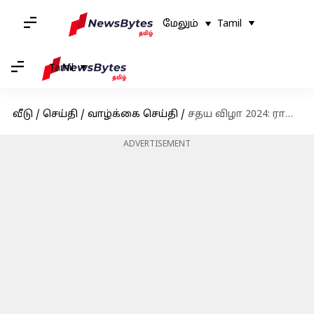
மேலும்
Tamil
Tamil
வீடு
/
செய்தி
/
வாழ்க்கை செய்தி
/
சதய விழா 2024: ராஜா ராஜ சோழனின் உள்கட்டமைப்பு மேம்பாடுகள் மற்றும் கட்டிடக்கலை அற்புதங்கள்
ADVERTISEMENT