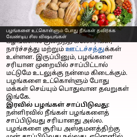
விஷயங்கள்
எழுதியவர்
Jun 08, 2023
02:38 pm
Arul Jothe
செய்தி முன்னோட்டம்
பழங்களை உட்கொள்ளும் போது நீங்கள் தவிர்க்க
வேண்டிய சில விஷயங்கள்
பழங்களில் குறைந்த கலோரிகள்,
நார்ச்சத்து மற்றும்
ஊட்டச்சத்து
க்கள்
உள்ளன. இருப்பினும், பழங்களை
சரியான முறையில் சாப்பிட்டால்
மட்டுமே உடலுக்கு நன்மை கிடைக்கும்.
பழங்களை உட்கொள்ளும் போது
மக்கள் செய்யும் பொதுவான தவறுகள்
இரவில் பழங்கள் சாப்பிடுவது:
நள்ளிரவில் நீங்கள் பழங்களைத்
சாப்பிடுவது சரியானது அல்ல.
பழங்களை சூரிய அஸ்தமனத்திற்கு