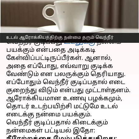
பட்டியல்
எழுதியவர்
Mar 10, 2023
06:24 pm
Venkatalakshmi V
செய்தி முன்னோட்டம்
உடல் ஆரோக்கியத்திற்கு நன்மை தரும் வெந்நீர்
வெந்நீர் குடிப்பது
உடலுக்கு
நன்மை
பயக்கும் என்பதை அடிக்கடி
கேள்விப்பட்டிருப்பீர்கள். ஆனால்,
அதை எப்போது, எவ்வாறு குடிக்க
வேண்டும் என பலருக்கும் தெரியாது.
எப்போதும் வெந்நீர் குடிப்பதால் எடை
குறைந்து விடும் என்பது முட்டாள்தனம்.
ஆரோக்கியமான உணவு பழக்கமும்,
தொடர் உடற்பயிற்சி மட்டுமே உடல்
எடைக்கு நன்மை பயக்கும்.
வெந்நீர் குடிப்பதால் கிடைக்கும்