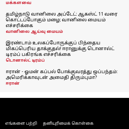
மக்களவை
தமிழ்நாடு வானிலை அப்டேட்: ஆகஸ்ட் 11 வரை
கொட்டப்போகும் மழை; வானிலை மையம்
எச்சரிக்கை
வானிலை ஆய்வு மையம்
இரண்டாம் உலகப்போருக்குப் பிந்தைய
மிகப்பெரிய தாக்குதல்! ஈரானுக்கு டொனால்ட்
டிரம்ப் பகிரங்க எச்சரிக்கை
டொனால்ட் டிரம்ப்
ஈரான் - ஓமன் கப்பல் போக்குவரத்து ஒப்பந்தம்:
அமெரிக்காவுடன் அமைதி திரும்புமா?
ஈரான்
எங்களை பற்றி
தனியுரிமைக் கொள்கை