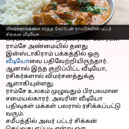
தான் பட்டர் சிக்கனா?
எழுதியவர்
Feb 20, 2023
08:28 pm
Venkatalakshmi V
செய்தி முன்னோட்டம்
விமர்சனங்களை ஈர்த்த கோர்டன் ராம்சேயின் பட்டர்
சிக்கன் வீடியோ
பிரபல சமையல் நிபுணரான கோர்டன்
ராம்சே அண்மையில் தனது
இன்ஸ்டாகிராம் பக்கத்தில் ஒரு
வீடியோ
வை பதிவேற்றியிருந்தார்.
ஆனால் இந்த குறிப்பிட்ட வீடியோ,
ரசிகர்களால் விமர்சனத்துக்கு
ஆளாகியுள்ளது.
ராம்சே உலகம் முழுவதும் பிரபலமான
சமையல்காரர். அவரின் வீடியோ
பதிவுகள் மக்கள் பலரால் ரசிக்கப்பட்டு
வரும்.
சமீபத்தில் அவர் பட்டர் சிக்கன்