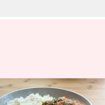
எதிர்மறை
விமர்சனங்களை சந்தித்த
கோர்டன் ராம்சே! இது