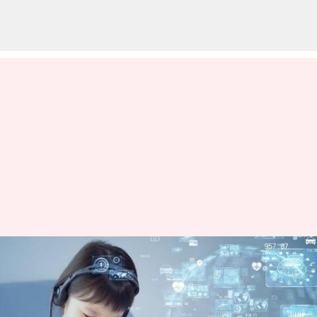
தொடங்கியது புதிய
சகாப்தம்; ஜெனரேஷன்
பீட்டா எதிர்கொள்ளும்