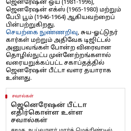
ஜெனரேஷன் ஒய் (1981-1996),
ஜெனரேஷன் எக்ஸ் (1965-1980) மற்றும்
பேபி பூம் (1946-1964) ஆகியவற்றைப்
செயற்கை நுண்ணறிவு
, சுய-ஓட்டுநர்
கார்கள் மற்றும் அதிவேக டிஜிட்டல்
அனுபவங்கள் போன்ற விரைவான
தொழில்நுட்ப முன்னேற்றங்களால்
வரையறுக்கப்பட்ட சகாப்தத்தில்
ஜெனரேஷன் பீட்டா வளர தயாராக
சவால்கள்
ஜெனெரேஷன் பீட்டா
எதிர்கொள்ள உள்ள
சவால்கள்
சமூக ஆய்வாளர் மார்க் மெக்ரிண்டில்