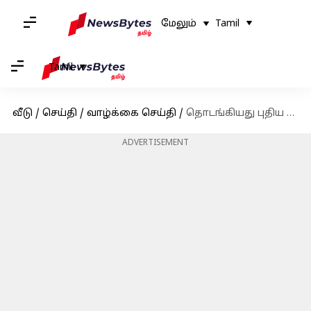
மேலும்
Tamil
Tamil
வீடு
/
செய்தி
/
வாழ்க்கை செய்தி
/
தொடங்கியது புதிய சகாப்தம்; ஜெனரேஷன் பீட்டா எதிர்கொள்ளும் உலகளாவிய சவால்கள் மற்றும் தொழில்நுட்ப முன்னேற்றங்கள்
ADVERTISEMENT