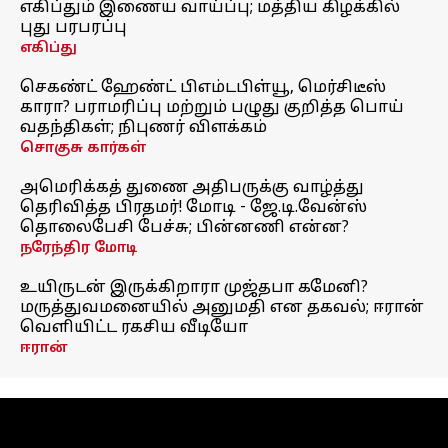
எகிப்தும் இணைய வாய்ப்பு; மத்திய கிழக்கில்
புது பரபரப்பு
எகிப்து
செகண்ட் ஹேண்ட் பிஎம்டபிள்யூ, மெர்சிடீஸ்
காரா? பராமரிப்பு மற்றும் பழுது குறித்த பொய்
வதந்திகள்; நிபுணர் விளக்கம்
சொகுசு கார்கள்
அமெரிக்கத் துணை அதிபருக்கு வாழ்த்து
தெரிவித்த பிரதமர்! மோடி - ஜே.டி.வேன்ஸ்
தொலைபேசி பேச்சு; பின்னணி என்ன?
நரேந்திர மோடி
உயிருடன் இருக்கிறாரா முஜ்தபா கமேனி?
மருத்துவமனையில் அனுமதி என தகவல்; ஈரான்
வெளியிட்ட ரகசிய வீடியோ
ஈரான்