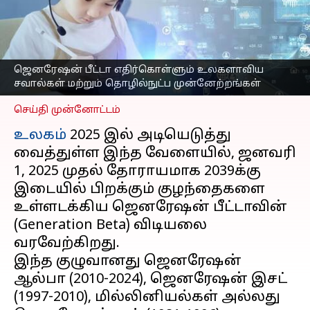
உலகளாவிய சவால்கள்
மற்றும் தொழில்நுட்ப
முன்னேற்றங்கள்
எழுதியவர்
Jan 04, 2025
06:00 pm
ஜெனரேஷன் பீட்டா எதிர்கொள்ளும் உலகளாவிய
Sekar Chinnappan
சவால்கள் மற்றும் தொழில்நுட்ப முன்னேற்றங்கள்
செய்தி முன்னோட்டம்
உலகம்
2025 இல் அடியெடுத்து
வைத்துள்ள இந்த வேளையில், ​​ஜனவரி
1, 2025 முதல் தோராயமாக 2039க்கு
இடையில் பிறக்கும் குழந்தைகளை
உள்ளடக்கிய ஜெனரேஷன் பீட்டாவின்
(Generation Beta) விடியலை
வரவேற்கிறது.
இந்த குழுவானது ஜெனரேஷன்
ஆல்பா (2010-2024), ஜெனரேஷன் இசட்
(1997-2010), மில்லினியல்கள் அல்லது