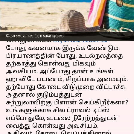
செல்ல, சில டிப்ஸ்
எழுதியவர்
Apr 04, 2023
12:57 pm
Venkatalakshmi V
செய்தி முன்னோட்டம்
கோடைகால ட்ராவல் டிப்ஸ்!
பொதுவாகவே
பிரயாணங்களின்
போது, கவனமாக இருக்க வேண்டும்.
பிரயாணத்தின் போது, உடல்நலத்தை
தற்காத்து கொள்வது மிகவும்
அவசியம். அப்போது தான் உங்கள்
ஹாலிடே பயணம், சிறப்பாக அமையும்.
தற்போது கோடை விடுமுறை விட்டாச்சு.
அதனால் குடும்பத்துடன்
சுற்றுலாவிற்கு பிளான் செய்கிறீர்களா?
உங்களுக்காக சில ட்ராவல் டிப்ஸ்
எப்போதுமே, உடலை நீரேற்றத்துடன்
வைத்து கொள்வது அவசியம்.