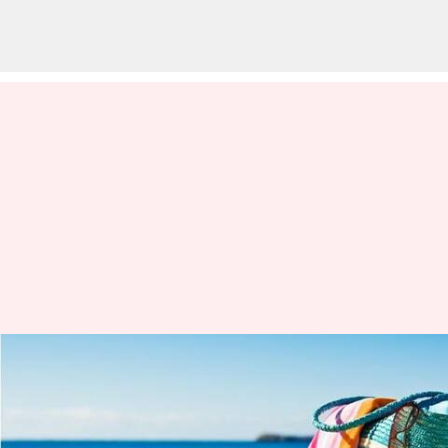
கோடைகால
பிரயாணத்தின் போது
நீங்கள் பாதுகாப்பாக