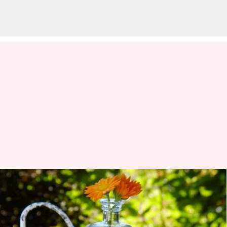
சரும பாதுகாப்பு:
மிருதுவான
சருமத்திற்கும்,