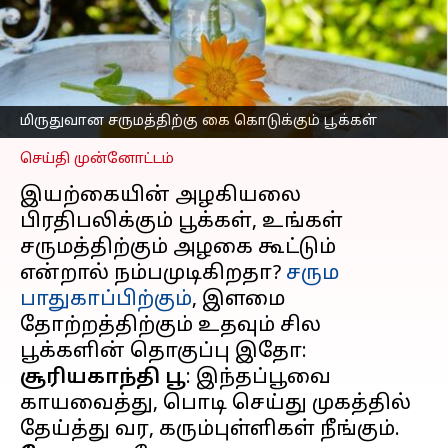
இளமையான
தோற்றத்திற்கும் உதவும்
பூக்கள்
எழுதியவர்
Jan 31, 2023
02:48 pm
Venkatalakshmi V
மிருதுவான சருமத்திற்கு கை கொடுக்கும் பூக்கள்
செய்தி முன்னோட்டம்
இயற்கையின் அழகியலை
பிரதிபலிக்கும் பூக்கள், உங்கள்
சருமத்திற்கும் அழகை கூட்டும்
என்றால் நம்பமுடிகிறதா?
சரும
பாதுகாப்பிற்கும்
, இளமை
தோற்றத்திற்கும் உதவும் சில
சூரியகாந்தி பூ
: இந்தப்பூவை
காயவைத்து, பொடி செய்து முகத்தில்