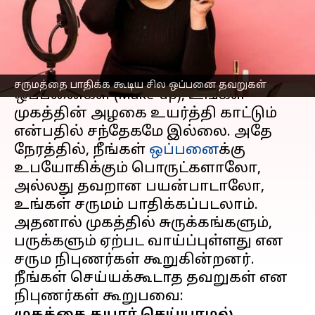
சருமத்தை பாதிக்கலாம்!
எழுதியவர்
Feb 23, 2023
06:47 pm
Venkatalakshmi V
செய்தி முன்னோட்டம்
சருமத்தை பாதிக்க கூடிய சில ஒப்பனை தவறுகள்
ஒப்பனைகள் (Make-up), உங்கள்
முகத்தின் அழகை உயர்த்தி காட்டும்
என்பதில் சந்தேகமே இல்லை. அதே
நேரத்தில், நீங்கள்
ஒப்பனை
க்கு
உபயோகிக்கும் பொருட்களாலோ,
அல்லது தவறான பயன்பாடாலோ,
உங்கள் சருமம் பாதிக்கப்படலாம்.
அதனால் முகத்தில் சுருக்கங்களும்,
பருக்களும் ஏற்பட வாய்ப்புள்ளது என
சரும நிபுணர்கள் கூறுகின்றனர்.
நீங்கள் செய்யக்கூடாத தவறுகள் என