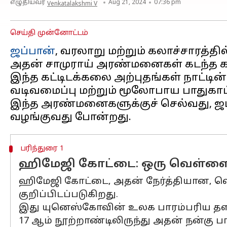
எழுதியவர்
Aug 21, 2024
07:36 pm
Venkatalakshmi V
செய்தி முன்னோட்டம்
ஜப்பான்
, வரலாறு மற்றும் கலாச்சாரத்தில
அதன் சாமுராய் அரண்மனைகள் கடந்த கா
இந்த கட்டிடக்கலை அற்புதங்கள் நாட்டி
வடிவமைப்பு மற்றும் மூலோபாய பாதுகா
இந்த அரண்மனைகளுக்குச் செல்வது, ஜப
பரிந்துரை 1
ஹிமேஜி கோட்டை: ஒரு வெள்ளை
ஹிமேஜி கோட்டை, அதன் நேர்த்தியான, வ
குறிப்பிடப்படுகிறது.
இது யுனெஸ்கோவின் உலக பாரம்பரிய தளம
17 ஆம் நூற்றாண்டிலிருந்து அதன் நன்கு ப