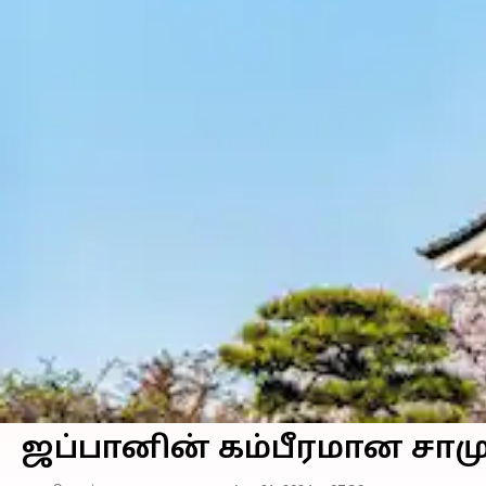
ஜப்பானின் கம்பீரமான ச