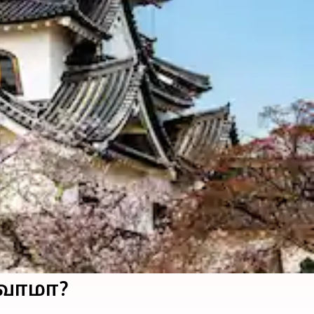
வோமா?