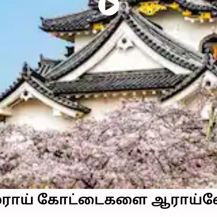
ாமுராய் கோட்டைகளை ஆராய்