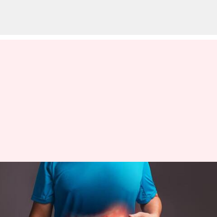
அடிக்கடி குமட்டல், வாந்தி
வருகிறதா? கல்லீரல்
பிரச்சினையாகக் கூட