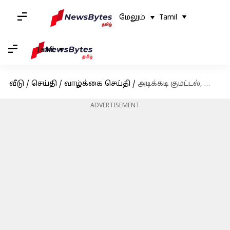
மேலும்
Tamil
Tamil
வீடு
/
செய்தி
/
வாழ்க்கை செய்தி
/
அடிக்கடி குமட்டல், வாந்தி வருகிறதா? கல்லீரல் பிரச்சினையாகக் கூட இருக்கலாம்; இதை தெரிந்து கொள்ளுங்கள்
ADVERTISEMENT