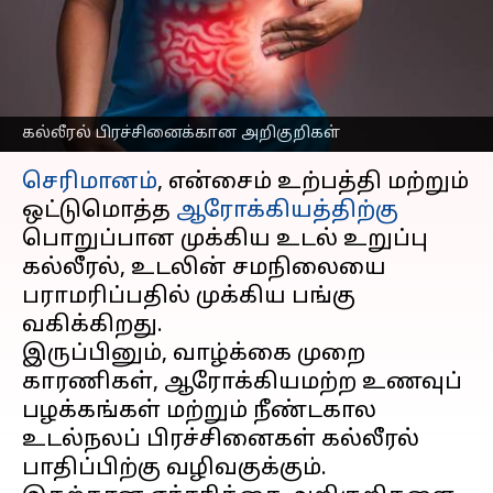
இருக்கலாம்; இதை
தெரிந்து கொள்ளுங்கள்
எழுதியவர்
Nov 23, 2024
12:37 pm
Sekar Chinnappan
கல்லீரல் பிரச்சினைக்கான அறிகுறிகள்
செய்தி முன்னோட்டம்
செரிமானம்
, என்சைம் உற்பத்தி மற்றும்
ஒட்டுமொத்த
ஆரோக்கியத்திற்கு
பொறுப்பான முக்கிய உடல் உறுப்பு
கல்லீரல், உடலின் சமநிலையை
பராமரிப்பதில் முக்கிய பங்கு
வகிக்கிறது.
இருப்பினும், வாழ்க்கை முறை
காரணிகள், ஆரோக்கியமற்ற உணவுப்
பழக்கங்கள் மற்றும் நீண்டகால
உடல்நலப் பிரச்சினைகள் கல்லீரல்
பாதிப்பிற்கு வழிவகுக்கும்.