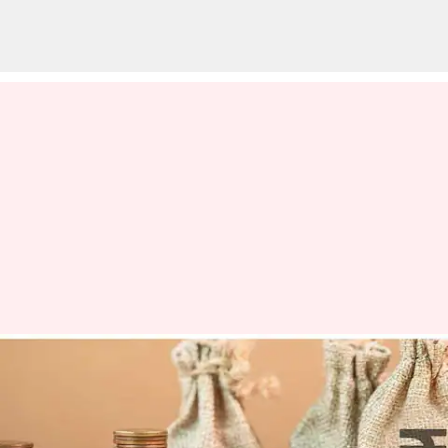
ஏன் PPF திட்டத்தில்
முதலீடு செய்யக்கூடாது? 5
காரணங்கள்!