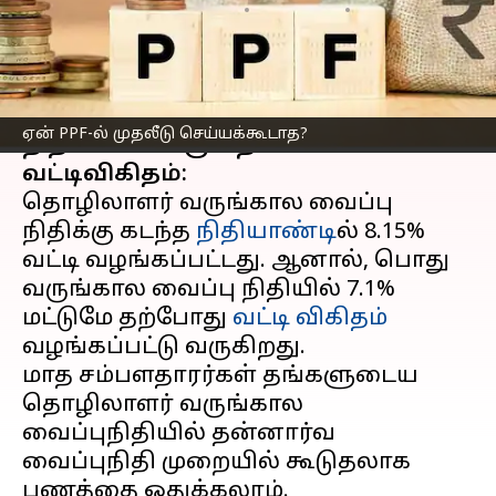
எழுதியவர்
May 14, 2023
11:03 am
Prasanna Venkatesh
செய்தி முன்னோட்டம்
தொழிலாளர் வருங்கால வைப்பு
ஏன் PPF-ல் முதலீடு செய்யக்கூடாத?
நிதியை விட குறைவான
வட்டிவிகிதம்:
தொழிலாளர் வருங்கால வைப்பு
நிதிக்கு கடந்த
நிதியாண்டி
ல் 8.15%
வட்டி வழங்கப்பட்டது. ஆனால், பொது
வருங்கால வைப்பு நிதியில் 7.1%
மட்டுமே தற்போது
வட்டி விகிதம்
வழங்கப்பட்டு வருகிறது.
மாத சம்பளதாரர்கள் தங்களுடைய
தொழிலாளர் வருங்கால
வைப்புநிதியில் தன்னார்வ
வைப்புநிதி முறையில் கூடுதலாக