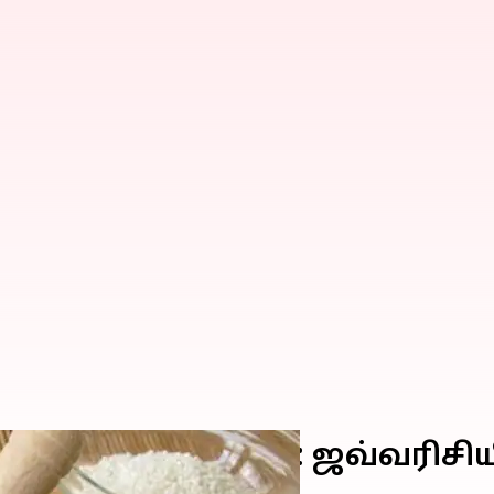
்ப்பிணிகள் வரை: ஜவ்வரிசி