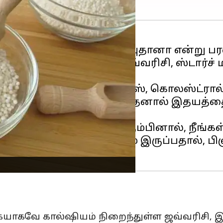
ணவு பொருள், சாகோ, சாபுதானா என்று ப
தயாரிக்கப்படும் இந்த ஜவ்வரிசி, ஸ்டார்ச்
யில் உள்ள உயர் அமிலோஸ், கொலஸ்ட்ரால்
ண்டுபிடிக்கப்பட்டுள்ளது. இதனால் இதயத்
ுறையில் எடை கூட விரும்பினால், நீங்க
யில் மாவுச்சத்து அதிகம் இருப்பதால், பி
யாகவே கால்ஷியம் நிறைந்துள்ள ஜவ்வரிசி, இ