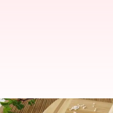
இதய ஆரோக்கியம் முதல் கர