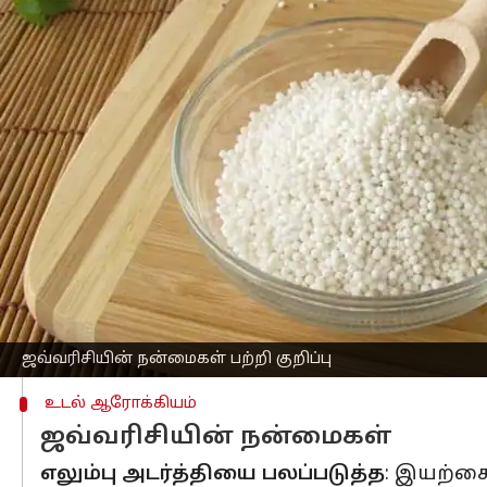
எழுதியவர்
Jan 16, 2023
02:06 pm
Venkatalakshmi V
செய்தி முன்னோட்டம்
ஊட்டச்சத்து
நிறைந்த ஜவ்வரிசி என்ற உ
மரவள்ளிக்கிழங்கின் வேர்களில் இருந்து 
இதய ஆரோக்கிய மேம்பாடு:
ஜவ்வரிசி
குறைக்கும் என்று மருத்துவ ஆய்வில் க
உடல் எடை அதிகரிக்க:
ஆரோக்கியமான ம
உணவில் சேர்த்துக்கொள்ளலாம். ஜவ்வரிசி
ஜவ்வரிசியின் நன்மைகள் பற்றி குறிப்பு
உடல் ஆரோக்கியம்
ஜவ்வரிசியின் நன்மைகள்
எலும்பு அடர்த்தியை பலப்படுத்த
: இயற்கை