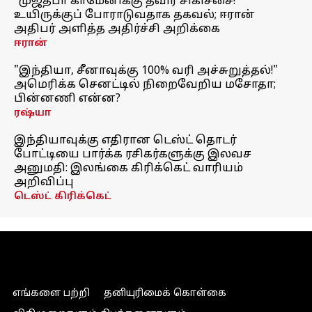
"முஜ்தபா காமேனிக்கு தீவிர சிகிச்சை!"
உயிருக்குப் போராடுவதாக தகவல்; ஈரான்
அதிபர் அளித்த அதிர்ச்சி அறிக்கை
ஈரான்
"இந்தியா, சீனாவுக்கு 100% வரி அச்சுறுத்தல்!"
அமெரிக்க செனட்டில் நிறைவேறிய மசோதா;
பின்னணி என்ன?
ரஷ்யா
இந்தியாவுக்கு எதிரான டெஸ்ட் தொடர்
போட்டியை பார்க்க ரசிகர்களுக்கு இலவச
அனுமதி: இலங்கை கிரிக்கெட் வாரியம்
அறிவிப்பு
டெஸ்ட் கிரிக்கெட்
எங்களை பற்றி
தனியுரிமைக் கொள்கை