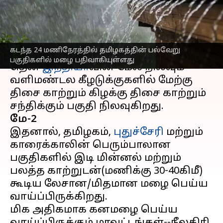
ஆய்வு மையம்
எழுதியவர்
May 02, 2023
07:13 pm
Sindhuja SM
செய்தி முன்னோட்டம்
கடந்த 24 மணிநேரத்தில் தமிழகத்தின் பல்வேறு
பகுதிகளில் மழை பதிவாகியுள்ளது
தென்
இந்தியா
வின் மேல் நிலவும்
வளிமண்டல கீழடுக்குகளில் மேற்கு
திசை காற்றும் கிழக்கு திசை காற்றும்
மே-2
இதனால், தமிழகம்,
புதுச்சேரி
மற்றும்
காரைக்காலின் பெரும்பாலான
பகுதிகளில் இடி மின்னல் மற்றும்
பலத்த காற்றுடன்(மணிக்கு 30-40கிமீ)
கூடிய லேசான/மிதமான மழை பெய்ய
வாய்ப்பிருக்கிறது.
மிக அதிகமாக கனமழை பெய்ய